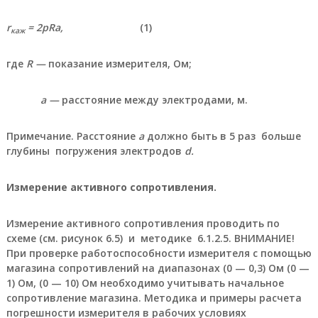
л
ь
r
= 2
p
R
a
,
(1)
каж
н
ы
й
где
R —
показание измерителя, Ом;
в
е
н
а
—
расстояние между электродами, м.
т
и
Примечание. Расстояние
a
должно быть в 5 раз больше
л
я
глубины погружения электродов
d
.
т
о
Измерение активного сопротивления.
р
,
п
Измерение активного сопротивления проводить по
р
схеме (см. рисунок 6.5) и методике 6.1.2.5. ВНИМАНИЕ!
и
п
При проверке работоспособности измерителя с помощью
о
магазина сопротивлений на диапазонах (0 — 0,3) Ом (0 —
й
1) Ом, (0 — 10) Ом необходимо учитывать начальное
П
сопротивление магазина. Методика и примеры расчета
с
погрешности измерителя в рабочих условиях
р