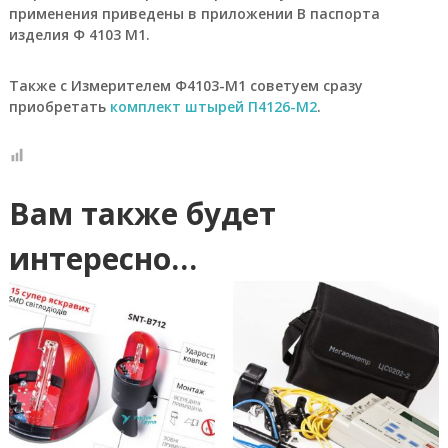
применения приведены в приложении В паспорта
,
с
изделия Ф 4103 М1.
и
г
Также с Измерителем Ф4103-М1 советуем сразу
н
а
приобретать
комплект штырей П4126-М2
.
л
и
з
а
т
Вам также будет
о
р
интересно…
у
р
о
в
н
я
С
у
м
-
1
.