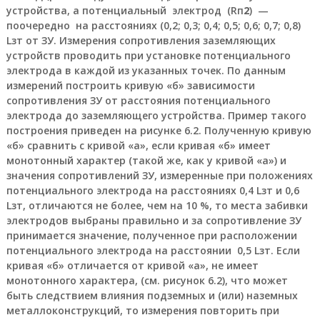
г
устройства, а потенциальный электрод (Rп
2
) —
р
поочередно на расстояниях (0,2; 0,3; 0,4; 0,5; 0,6; 0,7; 0,8)
у
п
Lзт от ЗУ. Измерения сопротивления заземляющих
п
устройств проводить при установке потенциального
а
электрода в каждой из указанных точек. По данным
:
измерений построить кривую «б» зависимости
п
сопротивления ЗУ от расстояния потенциального
н
электрода до заземляющего устройства. Пример такого
е
в
построения приведен на рисунке 6.2. Полученную кривую
м
«б» сравнить с кривой «а», если кривая «б» имеет
о
монотонный характер (такой же, как у кривой «а») и
р
значения сопротивлений ЗУ, измеренные при положениях
а
потенциального электрода на расстояниях 0,4 Lзт и 0,6
с
Lзт, отличаются не более, чем на 10 %, то места забивки
п
р
электродов выбраны правильно и за сопротивление ЗУ
е
принимается значение, полученное при расположении
д
потенциального электрода на расстоянии 0,5 Lзт. Если
е
кривая «б» отличается от кривой «а», не имеет
л
монотонного характера, (см. рисунок 6.2), что может
и
быть следствием влияния подземных и (или) наземных
т
е
металлоконструкций, то измерения повторить при