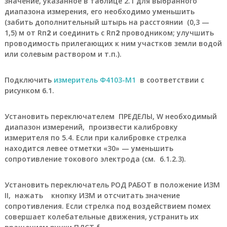
значение, указанное в таблице 2.1 для выбранного
м
диапазона измерения, его необходимо уменьшить
м
(забить дополнительный штырь на расстоянии (0,3 —
е
т
1,5) м от Rп
2
и соединить с Rп
2
проводником; улучшить
р
проводимость прилегающих к ним участков земли водой
,
или солевым раствором и т.п.).
ш
а
х
Подключить
измеритель Ф4103-М1
в соответствии с
т
рисунком 6.1.
н
ы
е
Установить переключателем ПРЕДЕЛЫ, W необходимый
у
диапазон измерений, произвести калибровку
с
измерителя по 5.4. Если при калибровке стрелка
т
находится левее отметки «30» — уменьшить
в
сопротивление токового электрода (см. 6.1.2.3).
р
о
й
Установить переключатель РОД РАБОТ в положение ИЗМ
с
II, нажать кнопку ИЗМ и отсчитать значение
т
в
сопротивления. Если стрелка под воздействием помех
а
совершает колебательные движения, устранить их
в