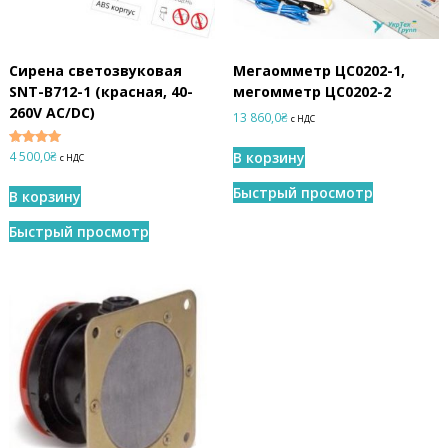
Сирена светозвуковая
Мегаомметр ЦС0202-1,
SNT-B712-1 (красная, 40-
мегомметр ЦС0202-2
260V AC/DC)
13 860,0
₴
с НДС
4 500,0
₴
Оценка
В корзину
с НДС
5.00
из 5
Быстрый просмотр
В корзину
Быстрый просмотр