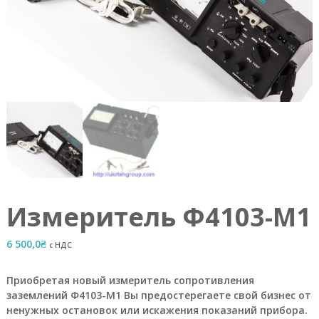
а
е
т
с
я
п
р
я
м
ы
м
о
б
е
с
п
Измеритель Ф4103-М1
е
ч
е
6 500,0
₴
с НДС
н
и
е
Приобретая новый измеритель сопротивления
м
заземлений Ф4103-М1 Вы предостерегаете свой бизнес от
п
ненужных остановок или искажения показаний прибора.
р