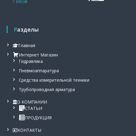
1 890,0
₴
с НДС
Оценка
5.00
из 5
Разделы
Главная
Интернет Магазин
Гидравлика
Пневмоаппаратура
Средства измерительной техники
Трубопроводная арматура
О КОМПАНИИ
СТАТЬИ
ПРОДУКЦИЯ
КОНТАКТЫ