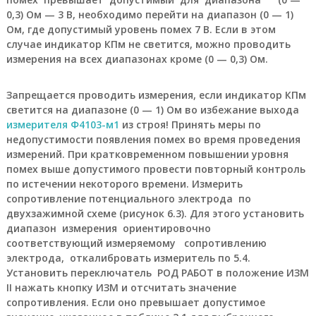
и
0,3) Ом — 3 В, необходимо перейти на диапазон (0 — 1)
е
Ом, где допустимый уровень помех 7 В. Если в этом
,
о
случае индикатор КПм не светится, можно проводить
г
измерения на всех диапазонах кроме (0 — 0,3) Ом.
н
е
п
Запрещается проводить измерения, если индикатор КПм
р
светится на диапазоне (0 — 1) Ом во избежание выхода
е
измерителя Ф4103-м1
из строя! Принять меры по
г
недопустимости появления помех во время проведения
р
измерений. При кратковременном повышении уровня
а
помех выше допустимого провести повторный контроль
д
и
по истечении некоторого времени. Измерить
т
сопротивление потенциального электрода по
е
двухзажимной схеме (рисунок 6.3). Для этого установить
л
диапазон измерения ориентировочно
ь
соответствующий измеряемому сопротивлению
,
электрода, откалибровать измеритель по 5.4.
м
е
Установить переключатель РОД РАБОТ в положение ИЗМ
г
II нажать кнопку ИЗМ и отсчитать значение
а
сопротивления. Если оно превышает допустимое
о