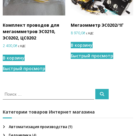
Комплект проводов для
Мегаомметр ЭС0202/1Г
мегаомметров ЭС0210,
8 970,0
₴
с НДС
ЭС0202, ЦС0202
В корзину
2 400,0
₴
с НДС
Быстрый просмотр
В корзину
Быстрый просмотр
И
П
с
о
и
к
с
к
а
Категории товаров Интернет магазина
т
ь
Автоматизация производства
(9)
:
Гидравлика
(4)