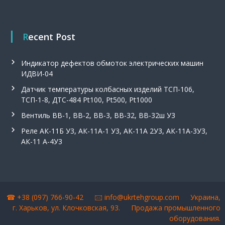
Recent Post
Индикатор дефектов обмоток электрических машин
ИДВИ-04
Датчик температуры колбасных изделий ТСП-106,
ТСП-1-8, ДТС-484 Pt100, Pt500, Pt1000
Вентиль ВВ-1, ВВ-2, ВВ-3, ВВ-32, ВВ-32ш У3
Реле АК-11Б У3, АК-11А-1 У3, АК-11А 2У3, АК-11А-3У3,
АК-11 А-4У3
☎ +38 (097) 766-90-42 🖂
info@ukrtehgroup.com
Украина,
г. Харьков, ул. Клочковская, 93.
Продажа промышленного
оборудования
.