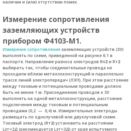
наличии и (или) отсутствии помех.
р
У
и
к
т
р
Измерение сопротивления
а
е
и
л
заземляющих устройств
н
ь
ы
прибором
Ф4103-М1
.
Ф
.
4
О
Измерение сопротивления
заземляющих устройств (ЗУ)
1
с
выполнять по схеме, приведенной на рисунке 6.1 в
н
0
паспорте. Направление разноса электродов Rп
2
и Rт
2
о
3
выбирать так, чтобы соединительные провода не
в
-
н
проходили вблизи металлоконструкций и параллельно
М
а
трассе линий электропередач (ЛЭП). При этом расстояние
1
я
между токовым и потенциальным проводами должно
т
быть не менее 1 м. Присоединение проводов к ЗУ
о
выполнять на одной металлоконструкции, расстояние
в
подключения между токовым и потенциальным
а
р
проводами (0,2 — 0,4) м. Измерительные электроды
н
размещать по однолучевой или двухлучевой схеме.
а
Токовый электрод (Rт
2
) установить на расстоянии
я
Lзт=2Д (рекомендуется Lзт=3Д) от края испытуемого