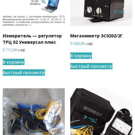
Измеритель — регулятор
Мегаомметр ЭС0202/2Г
ТРЦ 02 Универсал плюс
9 180,0
₴
с НДС
5 712,0
₴
с НДС
В корзину
В корзину
Быстрый просмотр
Быстрый просмотр