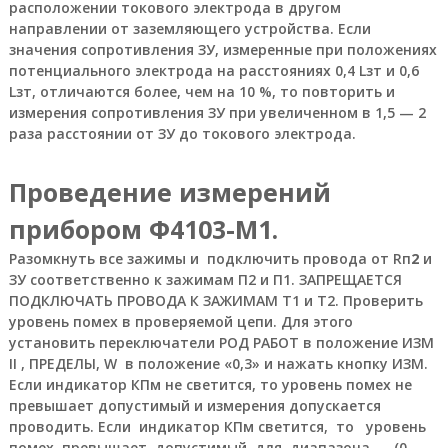
л
расположении токового электрода в другом
и
направлении от заземляющего устройства. Если
,
значения сопротивления ЗУ, измеренные при положениях
н
потенциального электрода на расстояниях 0,4 Lзт и 0,6
е
Lзт, отличаются более, чем на 10 %, то повторить и
ф
т
измерения сопротивления ЗУ при увеличенном в 1,5 — 2
е
раза расстоянии от ЗУ до токового электрода.
г
а
з
Проведение измерений
о
в
прибором
Ф4103-М1
.
о
е
Разомкнуть все зажимы и подключить провода от Rп
2
и
о
ЗУ соответственно к зажимам П2 и П1. ЗАПРЕЩАЕТСЯ
б
ПОДКЛЮЧАТЬ ПРОВОДА К ЗАЖИМАМ Т1 и Т2. Проверить
о
уровень помех в проверяемой цепи. Для этого
р
установить переключатели РОД РАБОТ в положение ИЗМ
у
II , ПРЕДЕЛЫ, W в положение «0,3» и нажать кнопку ИЗМ.
д
о
Если индикатор КПм не светится, то уровень помех не
в
превышает допустимый и измерения допускается
а
проводить. Если индикатор КПм светится, то уровень
н
помех превышает допустимый для диапазона (0 —