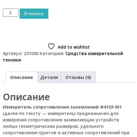
о
и
К
В корзину
з
о
в
л
о
и
д
ч
с
т
е
Add to wishlist
в
с
Артикул:
231000
Категория:
Средства измерительной
е
т
н
техники
в
н
о
ы
т
х
Описание
Детали
Отзывы (0)
п
о
р
в
е
Описание
а
д
р
п
Измеритель сопротивления заземлений Ф4103-М1
а
р
(далее по тексту — измеритель) предназначен для
И
и
измерения сопротивления заземляющих устройств
я
з
т
любых геометрических размеров, удельного
м
и
сопротивления грунтов и активных сопротивлений при
е
й