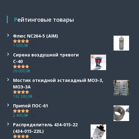
Рейтинговые товары
Флюс NC264-5 (AIM)
1 500,0
₴
с НДС
Оценка
5.00
из 5
Сирена воздушной тревоги
С-40
26 000,0
₴
с НДС
Оценка
5.00
из 5
Мостик откидной эстакадный МОЭ-3,
МОЭ-3А
132 300,0
₴
с НДС
Оценка
5.00
из 5
Припой ПОС-61
2 400,0
₴
с НДС
Оценка
5.00
из 5
Распределитель 434-015-22
(434-015-22IL)