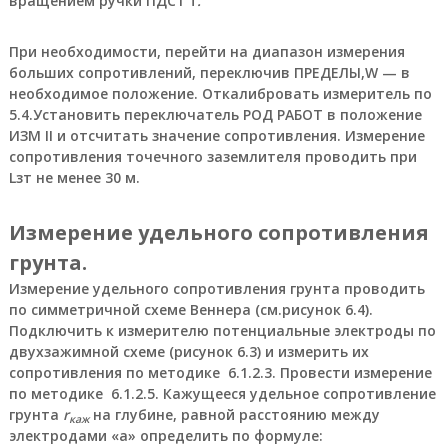
вращением ручки ПДСТ f
.
з
р
ы
При необходимости, перейти на диапазон измерения
в
больших сопротивлений, переключив ПРЕДЕЛЫ,W — в
о
необходимое положение. Откалибровать измеритель по
б
5.4.Установить переключатель РОД РАБОТ в положение
е
ИЗМ II и отсчитать значение сопротивления. Измерение
з
о
сопротивления точечного заземлителя проводить при
п
Lзт не менее 30 м.
а
с
н
Измерение удельного сопротивления
ы
грунта.
е
,
Измерение удельного сопротивления грунта проводить
т
по симметричной схеме Веннера (см.рисунок 6.4).
а
Подключить к измерителю потенциальные электроды по
н
двухзажимной схеме (рисунок 6.3) и измерить их
г
е
сопротивления по методике 6.1.2.3. Провести измерение
н
по методике 6.1.2.5. Кажущееся удельное сопротивление
ц
грунта
r
на глубине, равной расстоянию между
каж
и
электродами «а» определить по формуле:
а