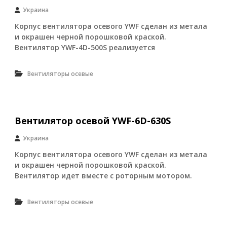
л
Украина
и
,
Корпус вентилятора осевого YWF сделан из метала
н
и окрашен черной порошковой краской.
е
Вентилятор YWF-4D-500S реализуется
ф
т
е
Вентиляторы осевые
г
а
з
о
в
Вентилятор осевой YWF-6D-630S
о
е
Украина
о
б
Корпус вентилятора осевого YWF сделан из метала
о
и окрашен черной порошковой краской.
р
у
Вентилятор идет вместе с роторным мотором.
д
о
Вентиляторы осевые
в
а
н