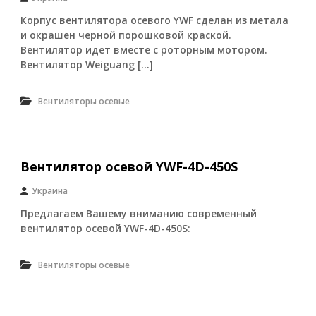
У
Корпус вентилятора осевого YWF сделан из метала
к
и окрашен черной порошковой краской.
р
Вентилятор идет вместе с роторным мотором.
а
и
Вентилятор Weiguang […]
н
ы
.
Вентиляторы осевые
О
с
н
о
Вентилятор осевой YWF-4D-450S
в
н
а
Украина
я
Предлагаем Вашему вниманию современный
т
вентилятор осевой YWF-4D-450S:
о
в
а
Вентиляторы осевые
р
н
а
я