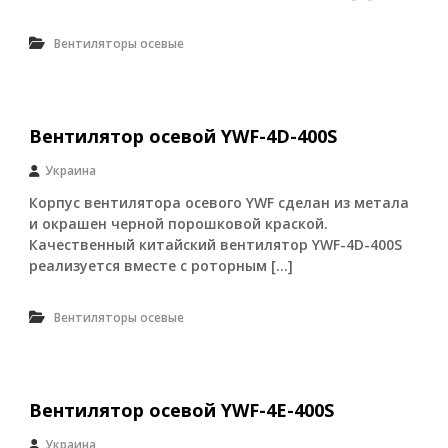
о
и
Вентиляторы осевые
з
в
о
д
с
Вентилятор осевой YWF-4D-400S
т
в
Украина
е
н
Корпус вентилятора осевого YWF сделан из метала
н
и окрашен черной порошковой краской.
ы
Качественный китайский вентилятор YWF-4D-400S
х
реализуется вместе с роторным […]
п
р
е
Вентиляторы осевые
д
п
р
и
я
Вентилятор осевой YWF-4E-400S
т
и
Украина
й