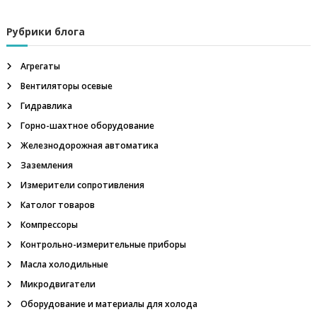
п
м
м
о
е
Рубрики блога
т
р
з
Агрегаты
,
ш
Вентиляторы осевые
а
а
Гидравлика
х
т
п
Горно-шахтное оборудование
н
ы
Железнодорожная автоматика
и
е
Заземления
у
с
Измерители сопротивления
с
т
Католог товаров
в
я
р
Компрессоры
о
Контрольно-измерительные приборы
й
м
с
Масла холодильные
т
Микродвигатели
в
а
Оборудование и материалы для холода
в