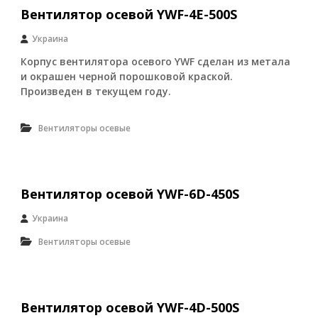
г
Вентилятор осевой YWF-4E-500S
р
у
Украина
п
п
Корпус вентилятора осевого YWF сделан из метала
а
и окрашен черной порошковой краской.
:
п
Произведен в текущем году.
н
е
Вентиляторы осевые
в
м
о
р
а
Вентилятор осевой YWF-6D-450S
с
п
р
Украина
е
Вентиляторы осевые
д
е
л
и
т
Вентилятор осевой YWF-4D-500S
е