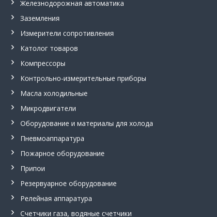
Железнодорожная автоматика
,
с
Заземления
и
г
Измерители сопротивления
н
Католог товаров
а
л
Компрессоры
и
з
Контрольно-измерительные приборы
а
Масла холодильные
т
о
Микродвигатели
р
у
Оборудование и материалы для холода
р
о
Пневмоаппаратура
в
Пожарное оборудование
н
я
Припои
С
у
Резервуарное оборудование
м
Релейная аппаратура
-
1
Счетчики газа, водяные счетчики
.