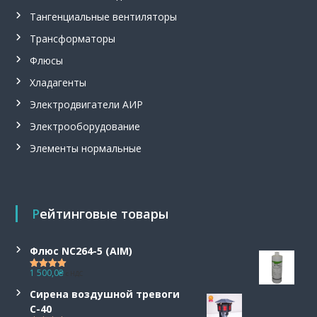
Тангенциальные вентиляторы
Трансформаторы
Флюсы
Хладагенты
Электродвигатели АИР
Электрооборудование
Элементы нормальные
Рейтинговые товары
Флюс NC264-5 (AIM)
1 500,0
₴
с НДС
Оценка
5.00
из 5
Сирена воздушной тревоги
С-40