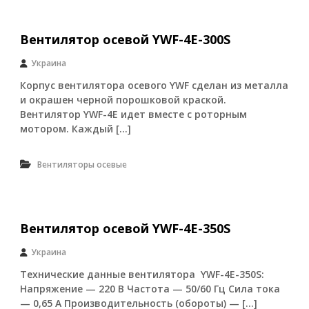
а
е
т
Вентилятор осевой YWF-4E-300S
с
я
Украина
п
р
Корпус вентилятора осевого YWF сделан из металла
я
и окрашен черной порошковой краской.
м
Вентилятор YWF-4E идет вместе с роторным
ы
мотором. Каждый […]
м
о
б
Вентиляторы осевые
е
с
п
е
ч
Вентилятор осевой YWF-4E-350S
е
н
Украина
и
е
Технические данные вентилятора YWF-4E-350S:
м
Напряжение — 220 В Частота — 50/60 Гц Сила тока
п
— 0,65 А Производительность (обороты) — […]
р