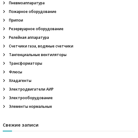
з
Пневмоаппаратура
р
Пожарное оборудование
ы
в
Припои
о
Резервуарное оборудование
б
е
Релейная аппаратура
з
Счетчики газа, водяные счетчики
о
п
Тангенциальные вентиляторы
а
Трансформаторы
с
н
Флюсы
ы
е
Хладагенты
,
Электродвигатели АИР
т
а
Электрооборудование
н
Элементы нормальные
г
е
н
Свежие записи
ц
и
а