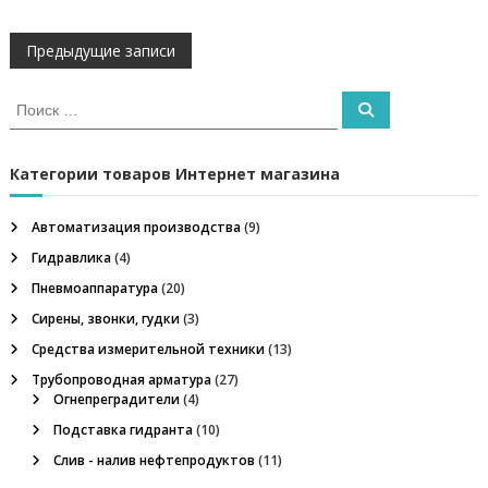
и
е
Н
,
Предыдущие записи
о
г
а
И
н
П
с
е
о
и
в
п
к
с
р
к
а
Категории товаров Интернет магазина
е
и
т
г
ь
р
Автоматизация производства
(9)
:
г
а
Гидравлика
(4)
д
и
а
Пневмоаппаратура
(20)
т
Сирены, звонки, гудки
е
(3)
ц
л
Средства измерительной техники
(13)
ь
,
Трубопроводная арматура
(27)
и
м
Огнепреградители
(4)
е
Подставка гидранта
(10)
я
г
а
Слив - налив нефтепродуктов
(11)
о