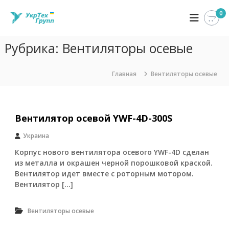
П
0
У
К
е
о
р
к
м
е
р
п
Рубрика:
Вентиляторы осевые
й
Т
а
т
н
е
и
и
Главная
Вентиляторы осевые
х
я
к
Г
У
с
к
р
о
р
д
у
Т
Вентилятор осевой YWF-4D-300S
е
п
е
р
х
Украина
п
Г
ж
Корпус нового вентилятора осевого YWF-4D сделан
р
и
у
из металла и окрашен черной порошковой краской.
м
п
Вентилятор идет вместе с роторным мотором.
о
п
Вентилятор […]
м
з
у
а
н
Вентиляторы осевые
и
м