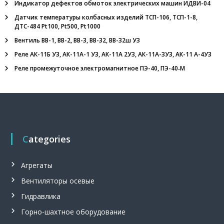
Индикатор дефектов обмоток электрических машин ИДВИ-04
л
ь
Датчик температуры колбасных изделий ТСП-106, ТСП-1-8,
н
ДТС-484 Pt100, Pt500, Pt1000
ы
Вентиль ВВ-1, ВВ-2, ВВ-3, ВВ-32, ВВ-32ш У3
й
в
Реле АК-11Б У3, АК-11А-1 У3, АК-11А 2У3, АК-11А-3У3, АК-11 А-4У3
е
Реле промежуточное электромагнитное ПЭ-40, ПЭ-40‑М
н
т
и
л
я
т
о
р
Categories
,
п
р
Агрегаты
и
п
Вентиляторы осевые
о
й
Гидравлика
П
Горно-шахтное оборудование
с
р