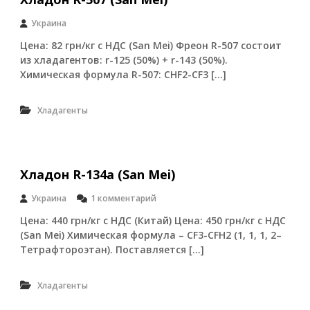
г
р
Украина
у
п
Цена: 82 грн/кг с НДС (San Mei) Фреон R-507 состоит
п
из хладагентов: r-125 (50%) + r-143 (50%).
а
Химическая формула R-507: СHF2-CF3 […]
:
п
н
Хладагенты
е
в
м
о
р
Хладон R-134a (San Mei)
а
с
к
Украина
1 комментарий
п
з
р
Цена: 440 грн/кг с НДС (Китай) Цена: 450 грн/кг с НДС
а
е
(San Mei) Химическая формула – CF3-CFH2 (1, 1, 1, 2–
п
д
и
Тетрафтороэтан). Поставляется […]
е
с
л
и
и
Х
Хладагенты
т
л
е
а