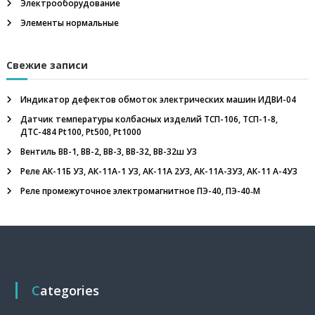
Электрооборудование
л
ь
Элементы нормальные
н
ы
й
Свежие записи
в
е
н
Индикатор дефектов обмоток электрических машин ИДВИ-04
т
Датчик температуры колбасных изделий ТСП-106, ТСП-1-8,
и
ДТС-484 Pt100, Pt500, Pt1000
л
я
Вентиль ВВ-1, ВВ-2, ВВ-3, ВВ-32, ВВ-32ш У3
т
Реле АК-11Б У3, АК-11А-1 У3, АК-11А 2У3, АК-11А-3У3, АК-11 А-4У3
о
р
Реле промежуточное электромагнитное ПЭ-40, ПЭ-40‑М
,
п
р
и
п
о
й
П
Categories
с
р