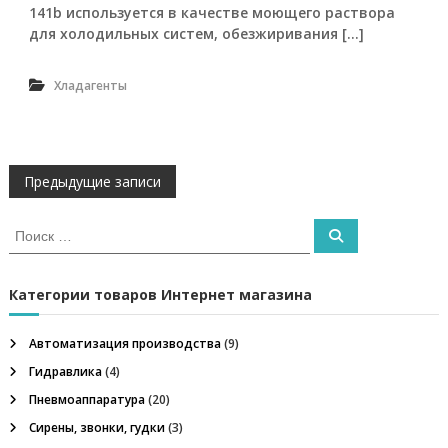
и
141b используется в качестве моющего раствора
е
для холодильных систем, обезжиривания […]
,
о
г
Хладагенты
н
е
п
р
е
Н
Предыдущие записи
г
р
а
а
И
П
д
с
о
и
и
в
к
с
т
к
а
е
Категории товаров Интернет магазина
и
т
л
ь
ь
Автоматизация производства
(9)
,
:
г
м
Гидравлика
(4)
е
а
Пневмоаппаратура
(20)
г
а
Сирены, звонки, гудки
(3)
о