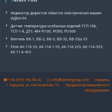
Индикатор дефектов обмоток электрических машин
ИДВИ-04
Датчик температуры колбасных изделий ТСП-106,
ТСП-1-8, ДТС-484 Pt100, Pt500, Pt1000
Вентиль ВВ-1, ВВ-2, ВВ-3, ВВ-32, ВВ-32ш У3
Реле АК-11Б У3, АК-11А-1 У3, АК-11А 2У3, АК-11А-3У3,
АК-11 А-4У3
☎ +38 (097) 766-90-42 🖂
info@ukrtehgroup.com
Украина,
г. Харьков, ул. Клочковская, 93.
Продажа промышленного
оборудования
.