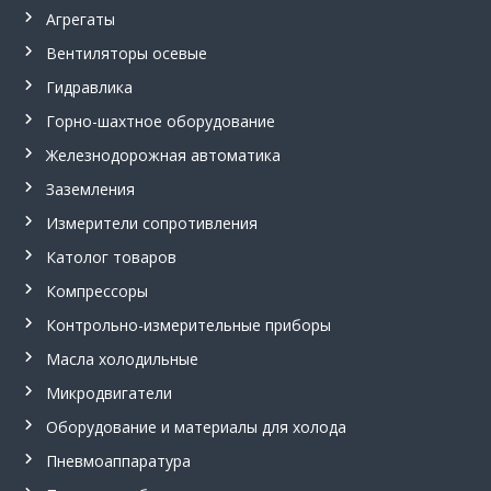
,
Агрегаты
с
Вентиляторы осевые
и
г
Гидравлика
н
а
Горно-шахтное оборудование
л
и
Железнодорожная автоматика
з
Заземления
а
т
Измерители сопротивления
о
р
Католог товаров
у
Компрессоры
р
о
Контрольно-измерительные приборы
в
н
Масла холодильные
я
С
Микродвигатели
у
Оборудование и материалы для холода
м
-
Пневмоаппаратура
1
.