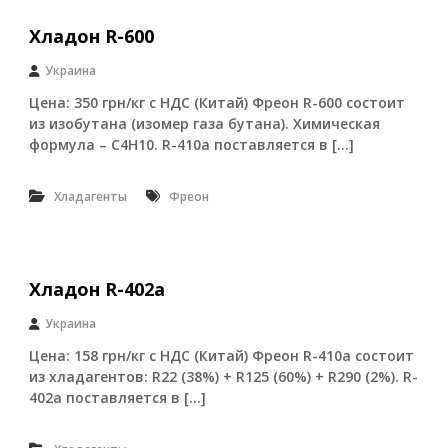
а
о
е
Хладон R-600
н
т
R
с
-
Украина
я
4
Цена: 350 грн/кг с НДС (Китай) Фреон R-600 состоит
п
0
р
из изобутана (изомер газа бутана). Химическая
4
я
a
формула – C4H10. R-410а поставляется в […]
м
(
ы
S
м
a
Хладагенты
Фреон
о
n
б
M
е
e
с
i
п
)
Хладон R-402а
е
ч
Украина
е
Цена: 158 грн/кг с НДС (Китай) Фреон R-410а состоит
н
и
из хладагентов: R22 (38%) + R125 (60%) + R290 (2%). R-
е
402а поставляется в […]
м
п
р