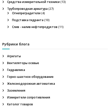
ц
м
Средства измерительной техники
(13)
м
Трубопроводная арматура
(27)
и
е
Огнепреградители
(4)
т
р
Подставка гидранта
(10)
я
,
Слив - налив нефтепродуктов
(11)
ш
п
а
х
т
о
Рубрики блога
н
ы
з
е
Агрегаты
у
Вентиляторы осевые
с
а
т
Гидравлика
в
п
Горно-шахтное оборудование
р
о
Железнодорожная автоматика
й
и
с
Заземления
т
Измерители сопротивления
с
в
а
Католог товаров
в