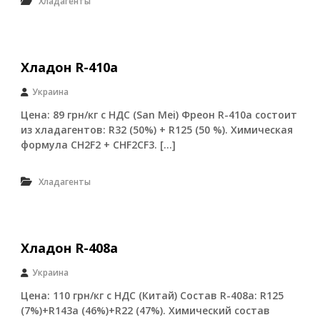
Хладагенты
о
и
з
в
о
Хладон R-410а
д
с
Украина
т
в
Цена: 89 грн/кг с НДС (San Mei) Фреон R-410а состоит
е
из хладагентов: R32 (50%) + R125 (50 %). Химическая
н
формула CH2F2 + CHF2CF3. […]
н
ы
х
Хладагенты
п
р
е
д
п
Хладон R-408а
р
и
Украина
я
т
Цена: 110 грн/кг с НДС (Китай) Состав R-408а: R125
и
(7%)+R143a (46%)+R22 (47%). Химический состав
й