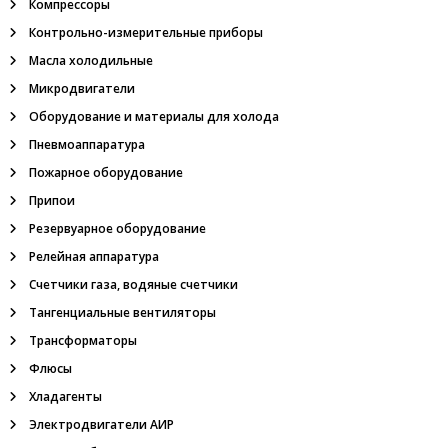
я
Компрессоры
з
р
Контрольно-измерительные приборы
м
ы
Масла холодильные
в
о
Микродвигатели
б
Оборудование и материалы для холода
е
з
Пневмоаппаратура
о
п
Пожарное оборудование
а
Припои
с
н
Резервуарное оборудование
ы
Релейная аппаратура
е
,
Счетчики газа, водяные счетчики
т
Тангенциальные вентиляторы
а
н
Трансформаторы
г
Флюсы
е
н
Хладагенты
ц
и
Электродвигатели АИР
а