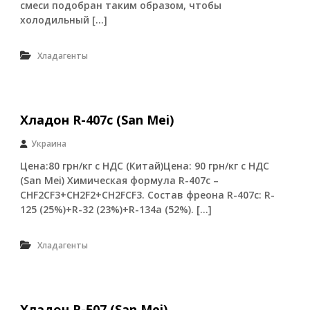
смеси подобран таким образом, чтобы
У
холодильный […]
к
р
а
Хладагенты
и
н
ы
.
О
Хладон R-407c (San Mei)
с
н
Украина
о
в
Цена:80 грн/кг с НДС (Китай)Цена: 90 грн/кг с НДС
н
(San Mei) Химическая формула R-407c –
а
CHF2CF3+CH2F2+CH2FCF3. Состав фреона R-407c: R-
я
125 (25%)+R-32 (23%)+R-134a (52%). […]
т
о
в
Хладагенты
а
р
н
а
я
Хладон R-507 (San Mei)