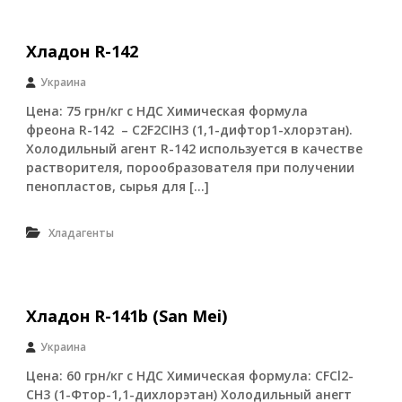
л
д
и
о
,
Хладон R-142
н
н
R
е
-
Украина
ф
1
т
Цена: 75 грн/кг с НДС Химическая формула
3
е
фреона R-142 – C2F2CIH3 (1,1-дифтор1-хлорэтан).
4
г
a
Холодильный агент R-142 используется в качестве
а
(
з
растворителя, порообразователя при получении
S
о
пенопластов, сырья для […]
a
в
n
о
M
е
Хладагенты
e
о
i
б
)
о
р
у
Хладон R-141b (San Mei)
д
о
Украина
в
а
Цена: 60 грн/кг с НДС Химическая формула: СFCl2-
н
CH3 (1-Фтор-1,1-дихлорэтан) Холодильный анегт