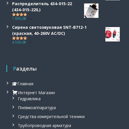
Распределитель 434-015-22
(434-015-22IL)
1 890,0
₴
с НДС
Оценка
5.00
из 5
Сирена светозвуковая SNT-B712-1
(красная, 40-260V AC/DC)
4 500,0
₴
с НДС
Оценка
5.00
из 5
Разделы
Главная
Интернет Магазин
Гидравлика
Пневмоаппаратура
Средства измерительной техники
Трубопроводная арматура