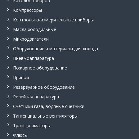
Католог товаров
л
ь
Компрессоры
н
Контрольно-измерительные приборы
ы
й
Масла холодильные
в
е
Микродвигатели
н
т
Оборудование и материалы для холода
и
Пневмоаппаратура
л
я
Пожарное оборудование
т
о
Припои
р
Резервуарное оборудование
,
п
Релейная аппаратура
р
и
Счетчики газа, водяные счетчики
п
о
Тангенциальные вентиляторы
й
Трансформаторы
П
с
Флюсы
р