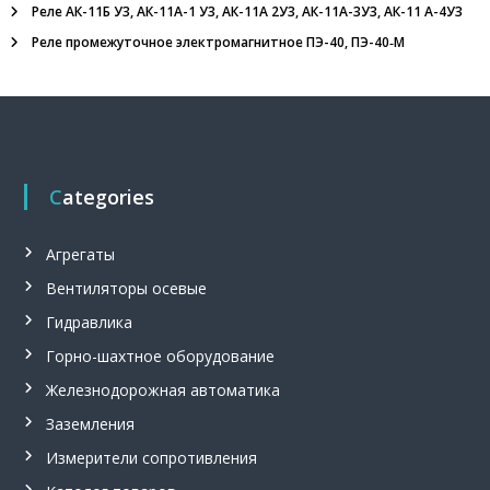
з
Реле АК-11Б У3, АК-11А-1 У3, АК-11А 2У3, АК-11А-3У3, АК-11 А-4У3
р
Реле промежуточное электромагнитное ПЭ-40, ПЭ-40‑М
ы
в
о
б
е
з
о
п
Categories
а
с
н
Агрегаты
ы
е
Вентиляторы осевые
,
Гидравлика
т
а
Горно-шахтное оборудование
н
г
Железнодорожная автоматика
е
Заземления
н
ц
Измерители сопротивления
и
а