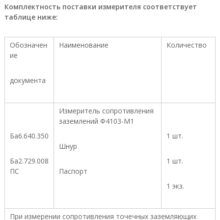
Комплектность поставки измерителя соответствует
о
и
таблице ниже:
з
в
о
Обозначен
Наименование
Количество
д
ие
с
т
в
документа
е
н
н
Измеритель сопротивления
ы
заземлений Ф4103-М1
х
п
Ба6.640.350
1 шт.
р
Шнур
е
д
Ба2.729.008
1 шт.
п
ПС
Паспорт
р
и
1 экз.
я
т
и
При измерении сопротивления точечных заземляющих
й