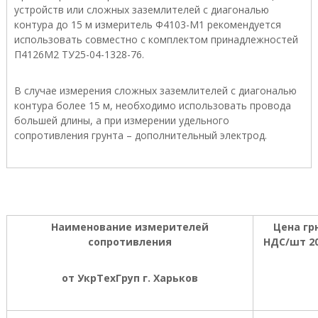
устройств или сложных заземлителей с диагональю
У
контура до 15 м измеритель Ф4103-М1 рекомендуется
к
р
использовать совместно с комплектом принадлежностей
а
П4126М2 ТУ25-04-1328-76.
и
н
ы
В случае измерения сложных заземлителей с диагональю
.
контура более 15 м, необходимо использовать провода
О
большей длины, а при измерении удельного
с
сопротивления грунта – дополнительный электрод.
н
о
в
н
а
я
т
Наименование измерителей
Цена гр
о
сопротивления
НДС/шт 20
в
а
р
от УкрТехГруп г. Харьков
н
а
я