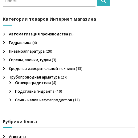
П
л
с
о
в
и
и
к
,
с
к
а
н
и
Категории товаров Интернет магазина
е
т
ф
ь
г
Автоматизация производства
(9)
т
:
е
Гидравлика
(4)
г
а
а
Пневмоаппаратура
(20)
з
Сирены, звонки, гудки
(3)
ц
о
в
Средства измерительной техники
(13)
о
и
Трубопроводная арматура
(27)
е
Огнепреградители
(4)
о
я
б
Подставка гидранта
(10)
о
Слив - налив нефтепродуктов
(11)
р
п
у
д
о
о
Рубрики блога
в
а
з
н
Агрегаты