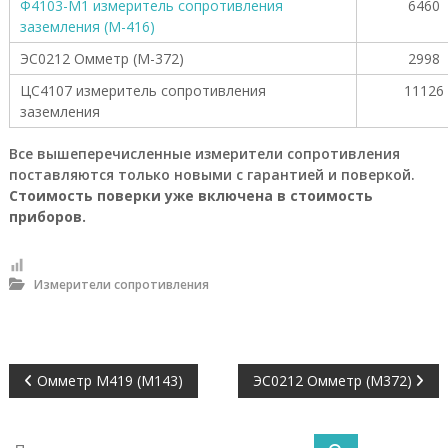
г
Ф4103-М1 измеритель сопротивления
6460
р
заземления (М-416)
у
п
ЭС0212 Омметр (М-372)
2998
п
ЦС4107 измеритель сопротивления
11126
а
:
заземления
п
н
Все вышеперечисленные измерители сопротивления
е
поставляются только новыми с гарантией и поверкой.
в
Стоимость поверки уже включена в стоимость
м
приборов.
о
р
а
с
Измерители сопротивления
п
р
е
д
е
Н
л
Омметр М419 (М143)
ЭС0212 Омметр (М372)
и
т
а
е
И