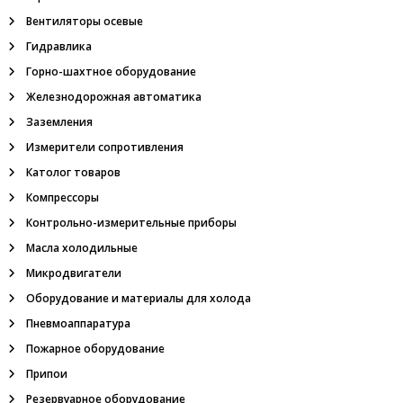
и
а
е
Вентиляторы осевые
,
Гидравлика
о
п
г
Горно-шахтное оборудование
н
и
Железнодорожная автоматика
е
п
Заземления
р
с
Измерители сопротивления
е
г
Католог товаров
я
р
Компрессоры
а
д
м
Контрольно-измерительные приборы
и
т
Масла холодильные
е
Микродвигатели
л
ь
Оборудование и материалы для холода
,
Пневмоаппаратура
м
е
Пожарное оборудование
г
Припои
а
о
Резервуарное оборудование