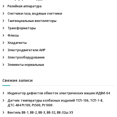
м
Релейная аппаратура
м
е
Счетчики газа, водяные счетчики
т
р
Тангенциальные вентиляторы
,
Трансформаторы
ш
а
Флюсы
х
Хладагенты
т
н
Электродвигатели АИР
ы
Электрооборудование
е
у
Элементы нормальные
с
т
в
Свежие записи
р
о
й
Индикатор дефектов обмоток электрических машин ИДВИ-04
с
Датчик температуры колбасных изделий ТСП-106, ТСП-1-8,
т
ДТС-484 Pt100, Pt500, Pt1000
в
а
Вентиль ВВ-1, ВВ-2, ВВ-3, ВВ-32, ВВ-32ш У3
в