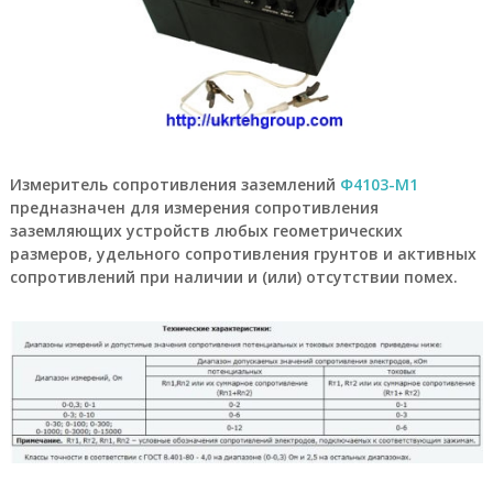
а
е
т
с
я
п
р
я
м
Измеритель сопротивления заземлений
Ф4103-М1
ы
предназначен для измерения сопротивления
м
заземляющих устройств любых геометрических
о
б
размеров, удельного сопротивления грунтов и активных
е
сопротивлений при наличии и (или) отсутствии помех.
с
п
е
ч
е
н
и
е
м
п
р