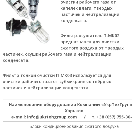
очистки рабочего газа от
а
капелек влаги, твердых
е
частичек и нейтрализации
т
с
конденсата.
я
п
Фильтр-осушитель П-МК02
р
я
предназначен для очистки
м
сжатого воздуха от твердых
ы
частичек, осушки рабочего газа и нейтрализации
м
конденсата.
о
б
е
Фильтр тонкой очистки П-МК03 используется для
с
очистки рабочего газа от субмикронных твёрдых
п
частичек и нейтрализации конденсата.
е
ч
е
Наименование оборудования Компании «УкрТехГрупп»
н
и
Харьков
е
e-mail: info@ukrtehgroup.com / т. +38 (057) 755-30
м
п
Блоки кондиционирования сжатого воздуха
р