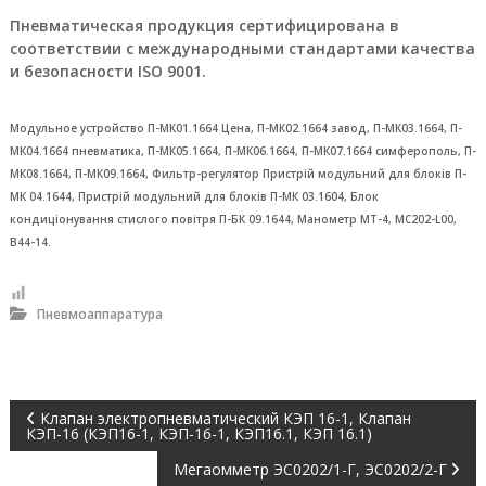
и
Пневматическая продукция сертифицирована в
е
,
соответствии с международными стандартами качества
о
и безопасности ISO 9001.
г
н
е
Модульное устройство П-МК01.1664 Цена, П-МК02.1664 завод, П-МК03.1664, П-
п
МК04.1664 пневматика, П-МК05.1664, П-МК06.1664, П-МК07.1664 симферополь, П-
р
МК08.1664, П-МК09.1664, Фильтр-регулятор Пристрій модульний для блоків П-
е
МК 04.1644, Пристрій модульний для блоків П-МК 03.1604, Блок
г
р
кондиціонування стислого повітря П-БК 09.1644, Манометр МТ-4, MC202-L00,
а
В44-14.
д
и
т
Пневмоаппаратура
е
л
ь
,
м
Н
е
Клапан электропневматический КЭП 16-1, Клапан
КЭП-16 (КЭП16-1, КЭП-16-1, КЭП16.1, КЭП 16.1)
г
а
а
Мегаомметр ЭС0202/1-Г, ЭС0202/2-Г
о