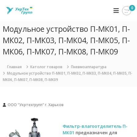
П
0
У
К
е
о
р
к
м
е
р
п
Модульное устройство П-МК01, П-
й
Т
а
т
н
МК02, П-МК03, П-МК04, П-МК05, П-
е
и
и
х
я
к
МК06, П-МК07, П-МК08, П-МК09
Г
У
с
к
р
о
р
д
Главная
Католог товаров
Пневмоаппаратура
у
Т
е
Модульное устройство П-МК01, П-МК02, П-МК03, П-МК04, П-МК05, П-
п
е
р
МК06, П-МК07, П-МК08, П-МК09
х
п
Г
ж
р
и
у
м
п
ООО "Укртехгрупп" г. Харьков
о
п
м
з
у
а
н
Фильтр-влагоотделитель П-
и
МК01
предназначен для
м