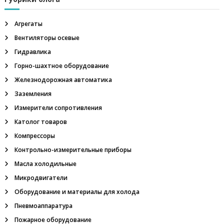
з
а
р
ы
Агрегаты
в
п
Вентиляторы осевые
о
б
Гидравлика
и
е
Горно-шахтное оборудование
з
о
с
Железнодорожная автоматика
п
Заземления
а
я
с
Измерители сопротивления
н
ы
Католог товаров
м
е
Компрессоры
,
т
Контрольно-измерительные приборы
а
Масла холодильные
н
г
Микродвигатели
е
Оборудование и материалы для холода
н
ц
Пневмоаппаратура
и
Пожарное оборудование
а