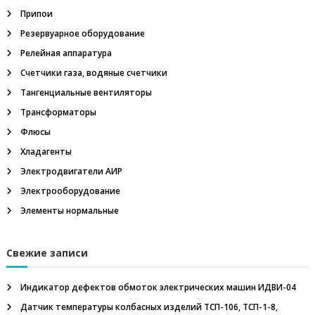
л
Припои
ь
н
Резервуарное оборудование
ы
Релейная аппаратура
й
в
Счетчики газа, водяные счетчики
е
Тангенциальные вентиляторы
н
т
Трансформаторы
и
Флюсы
л
я
Хладагенты
т
Электродвигатели АИР
о
р
Электрооборудование
,
п
Элементы нормальные
р
и
п
Свежие записи
о
й
П
Индикатор дефектов обмоток электрических машин ИДВИ-04
с
Датчик температуры колбасных изделий ТСП-106, ТСП-1-8,
р