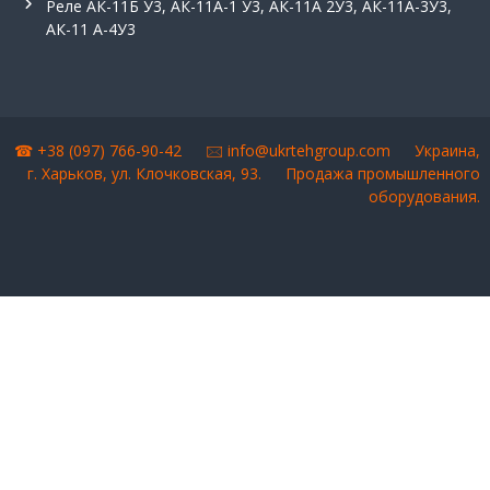
Реле АК-11Б У3, АК-11А-1 У3, АК-11А 2У3, АК-11А-3У3,
АК-11 А-4У3
☎ +38 (097) 766-90-42 🖂
info@ukrtehgroup.com
Украина,
г. Харьков, ул. Клочковская, 93.
Продажа промышленного
оборудования
.