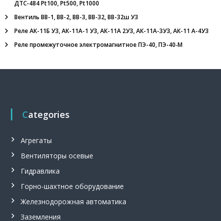
ДТС-484 Pt100, Pt500, Pt1000
,
с
Вентиль ВВ-1, ВВ-2, ВВ-3, ВВ-32, ВВ-32ш У3
и
Реле АК-11Б У3, АК-11А-1 У3, АК-11А 2У3, АК-11А-3У3, АК-11 А-4У3
г
н
Реле промежуточное электромагнитное ПЭ-40, ПЭ-40‑М
а
л
и
з
а
т
о
Categories
р
у
р
о
Агрегаты
в
Вентиляторы осевые
н
я
Гидравлика
С
у
Горно-шахтное оборудование
м
Железнодорожная автоматика
-
1
Заземления
.