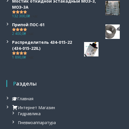
Мостик откидной эстакадный МОЭ-3,
МОЭ-3А
132 300,0
₴
с НДС
Оценка
5.00
из 5
Припой ПОС-61
2 400,0
₴
с НДС
Оценка
5.00
из 5
Распределитель 434-015-22
(434-015-22IL)
1 890,0
₴
с НДС
Оценка
5.00
из 5
Разделы
Главная
Интернет Магазин
Гидравлика
Пневмоаппаратура