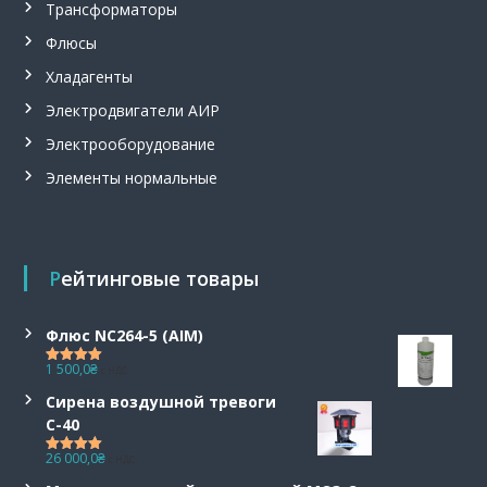
Трансформаторы
Флюсы
Хладагенты
Электродвигатели АИР
Электрооборудование
Элементы нормальные
Рейтинговые товары
Флюс NC264-5 (AIM)
1 500,0
₴
с НДС
Оценка
5.00
из 5
Сирена воздушной тревоги
С-40
26 000,0
₴
с НДС
Оценка
5.00
из 5