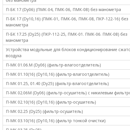
без манометра
У
П-БК 17 (Dy06) (ПМК-04, ПМК-06, ПМК-08) без манометра
к
р
П-БК 17 (Dy10,16) (ПМК-01, ПМК-06, ПМК-08, ПКР-122-16) без
а
манометра
и
н
П-БК 17.25 (Dy25) (ПКР-112-25, ПМК-01. ПМК-06. ПМК-08) без
ы
манометра
.
О
Устройства модульные для блоков кондиционирование сжат
с
воздуха
н
о
П-МК 01.06.М (Dy06) (фильтр-влагоотделитель)
в
н
П-МК 01.10(16) (Dy10,16) (фильтр-влагоотделитель)
а
П-МК 01.25, 01.40 (Dy25) (фильтр-влагоотделитель)
я
т
П-МК 02.06М (Dy06) (фильтр-осушитель) с никилевым фильтр
о
в
П-МК 02.10(16) (Dy10,16) (фильтр-осушитель)
а
р
П-МК 02.25 (Dу25) (фильтр-осушитель)
н
а
П-МК 03.10(16) (Dy10,16) (фильтр тонкой очистки)
я
П-МК 03.25 (Dy25)