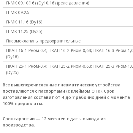
л
П-МК 09.10(16) (Dy10,16) (реле давления)
и
,
П-МК 09.2.5
н
П-МК 11.16 (Dy16)
е
ф
П-МК 11.25 (Dу25)
т
е
Пневмоклапаны предохранительные
г
а
ПКАП 16-1 Рном-0,4; ПКАП 16-2 Рном-0,63; ПКАП 16-3 Рном-1,
з
(Dy16)
о
в
ПКАП 25-1 Рном-0,4; ПКАП 25-2 Рном-0,63; ПКАП 25-3 Рном-1,
о
(Dy25)
е
о
Все вышеперечисленные пневматические устройства
б
поставляются с паспортами (с клеймом ОТК). Срок
о
изготовления составит от 4 до 7 рабочих дней с момента
р
у
100% предоплаты.
д
о
Срок гарантии — 12 месяцев с даты выхода из
в
а
производства.
н