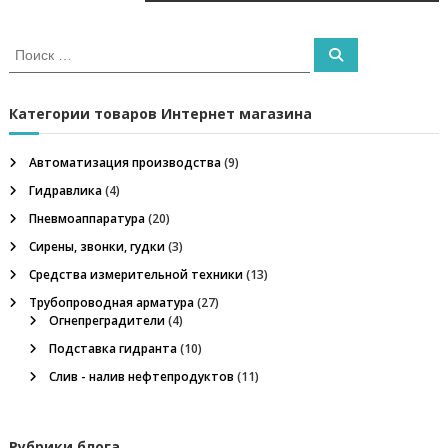
м
в
м
е
И
П
т
и
с
о
р
и
к
с
,
к
а
г
Категории товаров Интернет магазина
ш
т
а
ь
х
а
Автоматизация производства
(9)
т
:
н
Гидравлика
(4)
ц
ы
Пневмоаппаратура
(20)
е
у
и
Сирены, звонки, гудки
(3)
с
Средства измерительной техники
(13)
т
я
в
Трубопроводная арматура
(27)
р
Огнепреградители
(4)
о
п
Подставка гидранта
й
(10)
с
Слив - налив нефтепродуктов
(11)
о
т
в
а
з
в
Рубрики блога