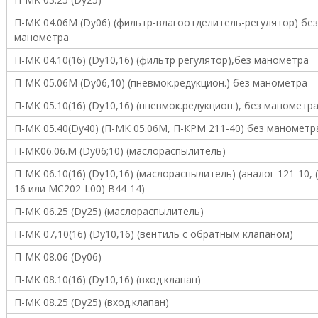
г
р
П-МК 04.06М (Dy06) (фильтр-влагоотделитель-регулятор) без
у
манометра
п
п
П-МК 04.10(16) (Dy10,16) (фильтр регулятор),без манометра
а
:
П-МК 05.06М (Dy06,10) (пневмок.редукцион.) без манометра
п
н
П-МК 05.10(16) (Dy10,16) (пневмок.редукцион.), без манометр
е
П-МК 05.40(Dy40) (П-МК 05.06М, П-КРМ 211-40) без манометр
в
м
П-МК06.06.М (Dy06;10) (маслораспылитель)
о
р
П-МК 06.10(16) (Dy10,16) (маслораспылитель) (аналог 121-10, 
а
16 или MC202-L00) В44-14)
с
п
П-МК 06.25 (Dy25) (маслораспылитель)
р
е
П-МК 07,10(16) (Dy10,16) (вентиль с обратным клапаном)
д
П-МК 08.06 (Dy06)
е
л
П-МК 08.10(16) (Dy10,16) (вход.клапан)
и
т
П-МК 08.25 (Dy25) (вход.клапан)
е