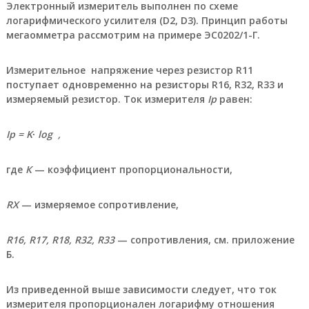
г
Электронный измеритель выполнен по схеме
р
логарифмического усилителя (D2, D3). Принцип работы
у
мегаомметра рассмотрим на примере ЭС0202/1-Г.
п
п
а
Измерительное напряжение через резистор R11
:
поступает одновременно на резисторы R16, R32, R33 и
п
измеряемый резистор. Ток измерителя
Ip
равен:
н
е
в
Ip
=
K
∙
log
,
м
о
р
где
К
— коэффициент пропорциональности,
а
с
п
R
Х
— измеряемое сопротивление,
р
е
д
R
16,
R
17,
R
18,
R
32,
R
33
— сопротивления, см. приложение
е
Б.
л
и
т
Из приведенной выше зависимости следует, что ток
е
измерителя пропорционален логарифму отношения