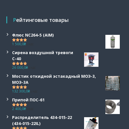
Рейтинговые товары
Флюс NC264-5 (AIM)
1 500,0
₴
с НДС
Оценка
5.00
из 5
Сирена воздушной тревоги
С-40
26 000,0
₴
с НДС
Оценка
5.00
из 5
Мостик откидной эстакадный МОЭ-3,
МОЭ-3А
132 300,0
₴
с НДС
Оценка
5.00
из 5
Припой ПОС-61
2 400,0
₴
с НДС
Оценка
5.00
из 5
Распределитель 434-015-22
(434-015-22IL)