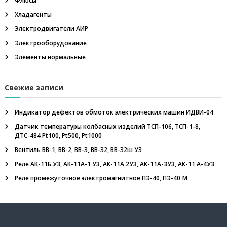
Флюсы
з
р
Хладагенты
ы
Электродвигатели АИР
в
о
Электрооборудование
б
Элементы нормальные
е
з
о
п
Свежие записи
а
с
Индикатор дефектов обмоток электрических машин ИДВИ-04
н
ы
Датчик температуры колбасных изделий ТСП-106, ТСП-1-8,
е
ДТС-484 Pt100, Pt500, Pt1000
,
Вентиль ВВ-1, ВВ-2, ВВ-3, ВВ-32, ВВ-32ш У3
т
а
Реле АК-11Б У3, АК-11А-1 У3, АК-11А 2У3, АК-11А-3У3, АК-11 А-4У3
н
г
Реле промежуточное электромагнитное ПЭ-40, ПЭ-40‑М
е
н
ц
и
а