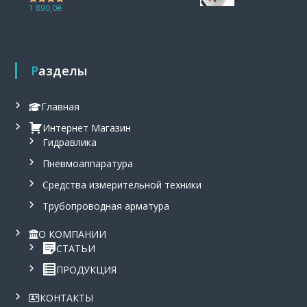
1 890,0
₴
с НДС
Оценка
5.00
из 5
Разделы
Главная
Интернет Магазин
Гидравлика
Пневмоаппаратура
Средства измерительной техники
Трубопроводная арматура
О КОМПАНИИ
СТАТЬИ
ПРОДУКЦИЯ
КОНТАКТЫ