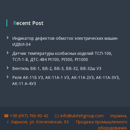
Recent Post
Индикатор дефектов обмоток электрических машин
ИДВИ-04
Датчик температуры колбасных изделий ТСП-106,
ТСП-1-8, ДТС-484 Pt100, Pt500, Pt1000
Вентиль ВВ-1, ВВ-2, ВВ-3, ВВ-32, ВВ-32ш У3
Реле АК-11Б У3, АК-11А-1 У3, АК-11А 2У3, АК-11А-3У3,
АК-11 А-4У3
☎ +38 (097) 766-90-42 🖂
info@ukrtehgroup.com
Украина,
г. Харьков, ул. Клочковская, 93.
Продажа промышленного
оборудования
.