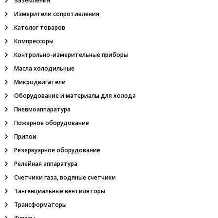
Заземления
м
я
м
Измерители сопротивления
е
Католог товаров
м
т
р
Компрессоры
,
Контрольно-измерительные приборы
ш
а
Масла холодильные
х
Микродвигатели
т
н
Оборудование и материалы для холода
ы
е
Пневмоаппаратура
у
Пожарное оборудование
с
т
Припои
в
Резервуарное оборудование
р
о
Релейная аппаратура
й
Счетчики газа, водяные счетчики
с
т
Тангенциальные вентиляторы
в
Трансформаторы
а
в