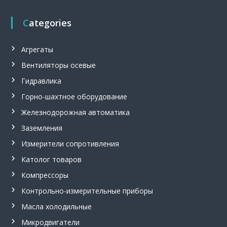
л
ь
Categories
н
ы
й
Агрегаты
в
е
Вентиляторы осевые
н
т
Гидравлика
и
Горно-шахтное оборудование
л
я
Железнодорожная автоматика
т
о
Заземления
р
,
Измерители сопротивления
п
Католог товаров
р
и
Компрессоры
п
о
Контрольно-измерительные приборы
й
Масла холодильные
П
с
Микродвигатели
р