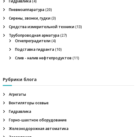
Гидравлика
(4)
и
ц
е
Пневмоаппаратура
(20)
,
и
о
Сирены, звонки, гудки
(3)
г
Средства измерительной техники
(13)
н
я
е
Трубопроводная арматура
(27)
п
Огнепреградители
(4)
п
р
Подставка гидранта
(10)
е
г
Слив - налив нефтепродуктов
(11)
о
р
а
з
д
и
Рубрики блога
т
а
е
Агрегаты
л
п
ь
Вентиляторы осевые
,
Гидравлика
м
и
е
Горно-шахтное оборудование
г
с
а
Железнодорожная автоматика
о