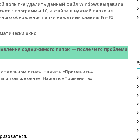
рной попытке удалить данный файл Windows выдавала
счет с программы 1С, а файла в нужной папке не
ручного обновления папки нажатием клавиш Fn+F5.
матически окно.
овления содержимого папок — после чего проблема
Р
 отдельном окне». Нажать «Применить».
м и том же окне». Нажать «Применить».
ризоваться
.