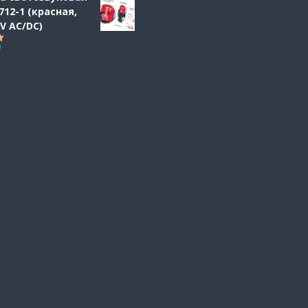
712-1 (красная,
0V AC/DC)
₴
с НДС
5.00