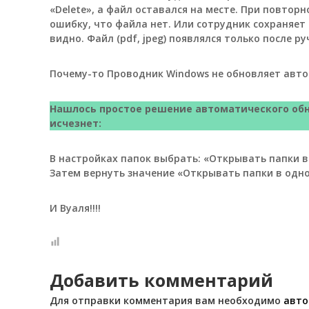
з
«Delete», а файл оставался на месте. При повто
а
ошибку, что файла нет. Или сотрудник сохраняет 
н
видно. Файл (pdf, jpeg) появлялся только после 
и
м
Почему-то Проводник Windows не обновляет авто
а
е
т
Нашлось простое решение автоматического обн
с
исчезнет:
я
п
В настройках папок выбрать: «Открывать папки в
р
Затем вернуть значение «Открывать папки в одно
я
м
ы
И Вуаля!!!!
м
о
б
е
Добавить комментарий
с
п
Для отправки комментария вам необходимо
авто
е