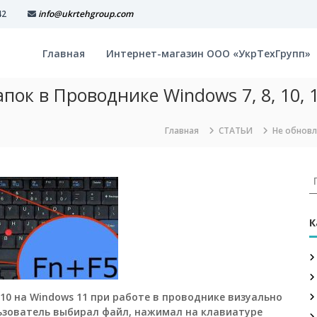
42
info@ukrtehgroup.com
Главная
Интернет-магазин ООО «УкрТехГрупп»
ок в Проводнике Windows 7, 8, 10, 
Главная
СТАТЬИ
Не обновл
И
с
к
а
К
т
ь
:
10 на Windows 11 при работе в проводнике визуально
ользователь выбирал файл, нажимал на клавиатуре