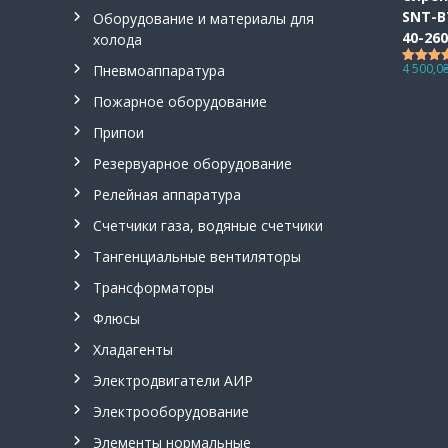
п
SNT-B
Оборудование и материалы для
н
40-26
холода
е
4 500,0
Пневмоаппаратура
Оценка
в
из 5
м
Пожарное оборудование
о
Припои
р
а
Резервуарное оборудование
с
Релейная аппаратура
п
Счетчики газа, водяные счетчики
р
е
Тангенциальные вентиляторы
д
Трансформаторы
е
л
Флюсы
и
Хладагенты
т
е
Электродвигатели АИР
л
Электрооборудование
и
,
Элементы нормальные