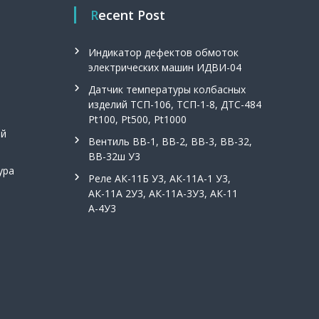
Recent Post
Индикатор дефектов обмоток
электрических машин ИДВИ-04
Датчик температуры колбасных
изделий ТСП-106, ТСП-1-8, ДТС-484
Pt100, Pt500, Pt1000
ой
Вентиль ВВ-1, ВВ-2, ВВ-3, ВВ-32,
ВВ-32ш У3
ура
Реле АК-11Б У3, АК-11А-1 У3,
АК-11А 2У3, АК-11А-3У3, АК-11
А-4У3