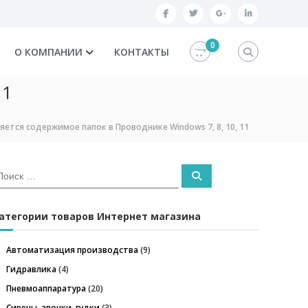
f
t
g
l
a
w
o
i
0
О КОМПАНИИ
КОНТАКТЫ
c
i
o
n
e
t
g
k
11
b
t
l
e
o
e
e
d
яется содержимое папок в Проводнике Windows 7, 8, 10, 11
o
r
p
i
k
l
n
П
u
о
и
s
с
к
атегории товаров Интернет магазина
Автоматизация производства
(9)
Гидравлика
(4)
Пневмоаппаратура
(20)
Сирены, звонки, гудки
(3)