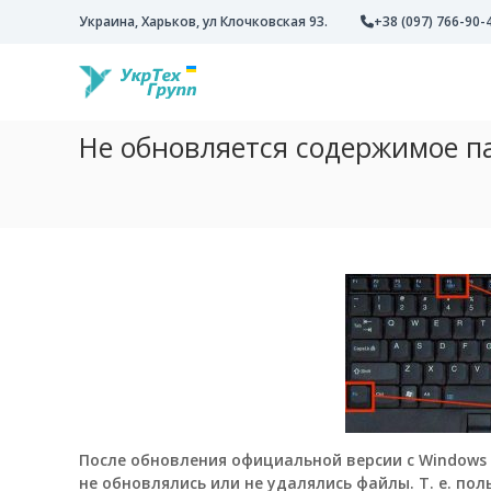
П
Украина, Харьков, ул Клочковская 93.
+38 (097) 766-90-
е
У
К
р
к
о
е
м
й
р
п
т
Т
Не обновляется содержимое пап
а
и
е
н
к
х
и
с
Г
я
о
р
У
д
у
к
е
р
р
п
Т
ж
п
е
и
х
м
Г
о
р
м
у
у
п
После обновления официальной версии с Windows 
п
не обновлялись или не удалялись файлы. Т. е. п