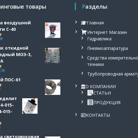
тинговые товары
Разделы
а воздушной
Главная
ги С-40
Интернет Магазин
Гидравлика
0
₴
с НДС
5.00
ик откидной
Пневмоаппаратура
адный МОЭ-3,
Средства измерительн
3А
техники
,0
₴
с НДС
5.00
Трубопроводная армат
й ПОС-61
О КОМПАНИИ
₴
с НДС
5.00
СТАТЬИ
еделит
ПРОДУКЦИЯ
4-015-
4-015-
КОНТАКТЫ
₴
с НДС
5.00
а светозвуковая