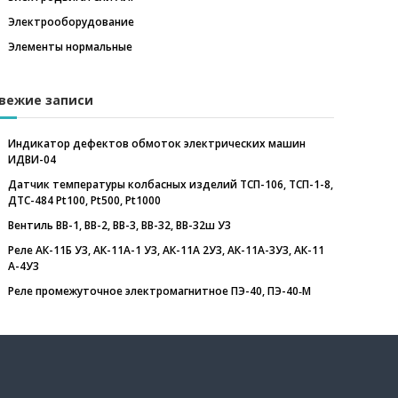
Электрооборудование
Элементы нормальные
вежие записи
Индикатор дефектов обмоток электрических машин
ИДВИ-04
Датчик температуры колбасных изделий ТСП-106, ТСП-1-8,
ДТС-484 Pt100, Pt500, Pt1000
Вентиль ВВ-1, ВВ-2, ВВ-3, ВВ-32, ВВ-32ш У3
Реле АК-11Б У3, АК-11А-1 У3, АК-11А 2У3, АК-11А-3У3, АК-11
А-4У3
Реле промежуточное электромагнитное ПЭ-40, ПЭ-40‑М