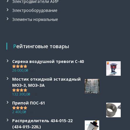
Электродвигатели АИР
Электрооборудование
Элементы нормальные
Рейтинговые товары
Сирена воздушной тревоги С-40
26 000,0
₴
с НДС
Оценка
5.00
из 5
Мостик откидной эстакадный
МОЭ-3, МОЭ-3А
132 300,0
₴
с НДС
Оценка
5.00
из 5
Припой ПОС-61
2 400,0
₴
с НДС
Оценка
5.00
из 5
Распределитель 434-015-22
(434-015-22IL)