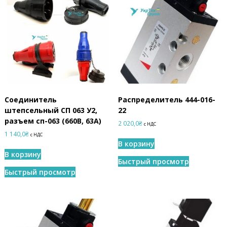
м
м
е
т
р
,
ш
а
х
т
н
Соединитель
Распределитель 444-016-
ы
штепсельный СП 063 У2,
22
е
разъем сп-063 (660В, 63А)
у
2 020,0
₴
с НДС
с
1 140,0
₴
с НДС
т
В корзину
в
В корзину
р
Быстрый просмотр
о
Быстрый просмотр
й
с
т
в
а
в