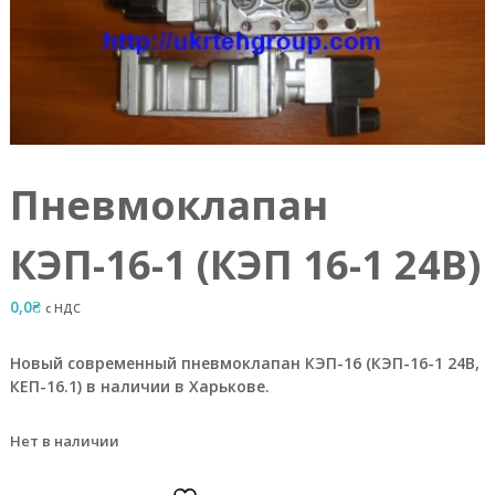
а
е
т
с
я
п
р
я
м
Пневмоклапан
ы
м
о
КЭП-16-1 (КЭП 16-1 24В)
б
е
с
0,0
₴
с НДС
п
е
ч
Новый современный пневмоклапан КЭП-16 (КЭП-16-1 24В,
е
КЕП-16.1) в наличии в Харькове.
н
и
е
Нет в наличии
м
п
р