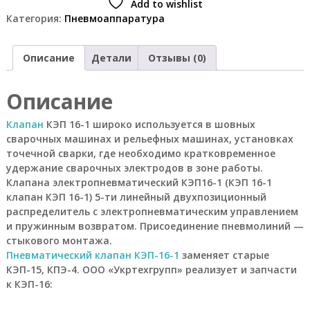
Add to wishlist
о
Категория:
Пневмоаппаратура
и
з
в
Описание
Детали
Отзывы (0)
о
д
с
Описание
т
в
е
Клапан
КЭП 16-1 широко используется в шовных
н
сварочных машинах и рельефных машинах, установках
н
точечной сварки, где необходимо кратковременное
ы
удержание сварочных электродов в зоне работы.
х
Клапана электропневматический КЭП16-1 (КЭП 16-1
п
клапан КЭП 16-1) 5-ти линейный двухпозиционный
р
е
распределитель с электропневматическим управлением
д
и пружинным возвратом. Присоединение пневмолиний —
п
стыкового монтажа.
р
Пневматический клапан КЭП-16-1
заменяет старые
и
КЭП-15, КПЭ-4. ООО «Укртехгрупп» реализует и запчасти
я
к КЭП-16:
т
и
й