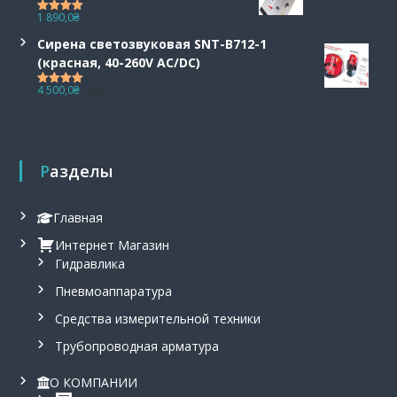
1 890,0
₴
с НДС
Оценка
5.00
из 5
Сирена светозвуковая SNT-B712-1
(красная, 40-260V AC/DC)
4 500,0
₴
с НДС
Оценка
5.00
из 5
Разделы
Главная
Интернет Магазин
Гидравлика
Пневмоаппаратура
Средства измерительной техники
Трубопроводная арматура
О КОМПАНИИ