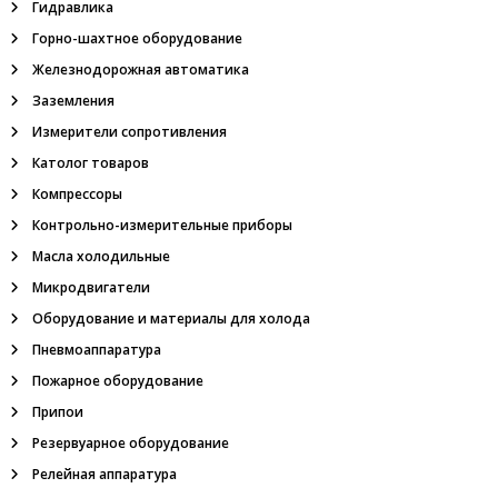
Гидравлика
,
с
Горно-шахтное оборудование
и
Железнодорожная автоматика
г
н
Заземления
а
Измерители сопротивления
л
и
Католог товаров
з
а
Компрессоры
т
Контрольно-измерительные приборы
о
р
Масла холодильные
у
Микродвигатели
р
о
Оборудование и материалы для холода
в
Пневмоаппаратура
н
я
Пожарное оборудование
С
Припои
у
м
Резервуарное оборудование
-
1
Релейная аппаратура
.