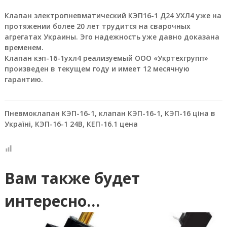
г
р
Клапан электропневматический КЭП16-1 Д24 УХЛ4 уже на
у
протяжении более 20 лет трудится на сварочных
п
агрегатах Украины. Эго надежность уже давно доказана
п
а
временем.
:
Клапан кэп-16-1ухл4 реализуемый ООО «Укртехгрупп»
п
произведен в текущем году и имеет 12 месячную
н
гарантию.
е
в
м
о
Пневмоклапан КЭП-16-1, клапан КЭП-16-1, КЭП-16 ціна в
р
Україні, КЭП-16-1 24В, КЕП-16.1 цена
а
с
п
р
е
Вам также будет
д
е
л
интересно…
и
т
е