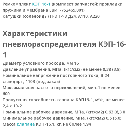
Ремкомплект
КЭП 16-1
(комплект запчастей: прокладки,
У
пружина и мембрана ЕВИГ-752465.001)
к
р
Катушки (соленоиды) П-ЭПР-3 Д24, А110, А220
а
и
Характеристики
н
ы
.
пневмораспределителя КЭП-16-
О
с
1
н
о
Диаметр условного прохода, мм 16
в
Давление управления, МПа, (кгс/см2) не менее 0,38 (3,8)
н
Номинальное напряжение постоянного тока, В 24 —
а
стандарт, 110В (под заказ)
я
Максимальная частота переключений, мин-1 не менее
т
600
о
в
Пропускная способность клапана КЭП16-1, м³/с, не менее
а
2,4 х 10-2
р
Номинальное рабочее давление, МПа, (кгс/см2) 0,63 (6,3 0
н
Минимальное рабочее давление, МПа, (кгс/см2) 0,5 (5,0)
а
Масса
клапана
КЭП-16.1, кг, не более 1,94
я