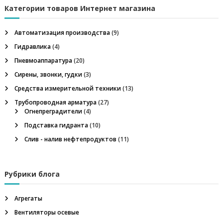
к
л
а
Категории товаров Интернет магазина
ь
т
н
ь
ы
Автоматизация производства
(9)
:
й
Гидравлика
(4)
в
е
Пневмоаппаратура
(20)
н
Сирены, звонки, гудки
(3)
т
и
Средства измерительной техники
(13)
л
Трубопроводная арматура
(27)
я
Огнепреградители
(4)
т
о
Подставка гидранта
(10)
р
Слив - налив нефтепродуктов
(11)
,
п
р
и
Рубрики блога
п
о
й
Агрегаты
П
с
Вентиляторы осевые
р