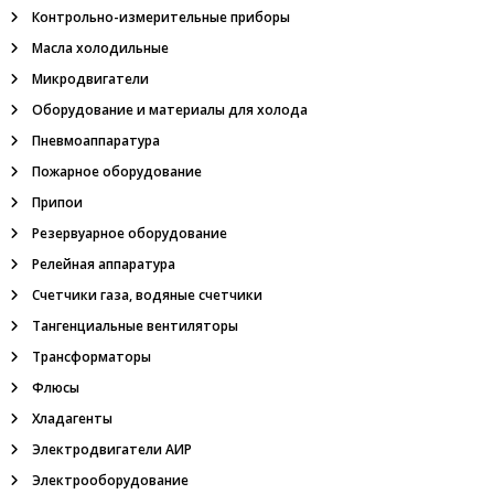
м
Контрольно-измерительные приборы
м
е
Масла холодильные
т
Микродвигатели
р
,
Оборудование и материалы для холода
ш
Пневмоаппаратура
а
х
Пожарное оборудование
т
Припои
н
ы
Резервуарное оборудование
е
Релейная аппаратура
у
с
Счетчики газа, водяные счетчики
т
в
Тангенциальные вентиляторы
р
Трансформаторы
о
й
Флюсы
с
Хладагенты
т
в
Электродвигатели АИР
а
Электрооборудование
в