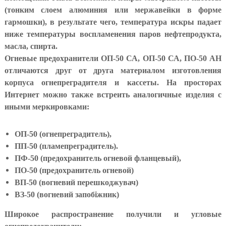
о
(тонким слоем алюминия или мержавейки в форме
и
гармошки), в результате чего, температура искры падает
з
ниже температуры воспламенения паров нефтепродукта,
в
о
масла, спирта.
д
Огневые предохранители ОП-50 СА, ОП-50 СА, ПО-50 АН
с
отличаются друг от друга материалом изготовления
т
в
корпуса огнепреградителя и кассеты. На просторах
е
Интернет можно также встреить аналогичные изделия с
н
иными меркировками:
н
ы
х
ОП-50 (огнепреградитель),
п
р
ПП-50 (пламепреградитель).
е
ПФ-50 (предохранитель огневой фланцевый),
д
ПО-50 (предохранитель огневой)
п
р
ВП-50 (вогневий перешкоджувач)
и
ВЗ-50 (вогневий запобіжник)
я
т
Широкое распространение получили и угловые
и
й