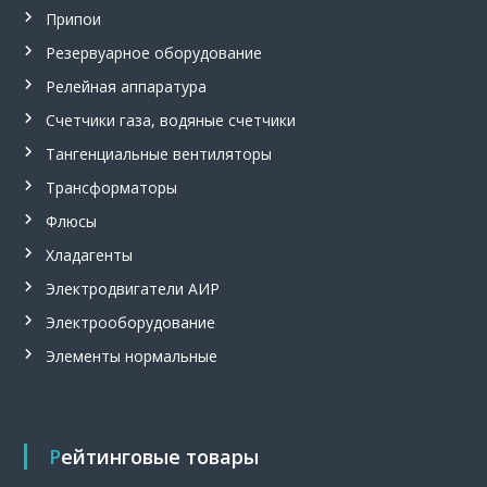
,
Припои
с
Резервуарное оборудование
и
г
Релейная аппаратура
н
а
Счетчики газа, водяные счетчики
л
и
Тангенциальные вентиляторы
з
Трансформаторы
а
т
Флюсы
о
р
Хладагенты
у
Электродвигатели АИР
р
о
Электрооборудование
в
н
Элементы нормальные
я
С
у
м
-
Рейтинговые товары
1
.