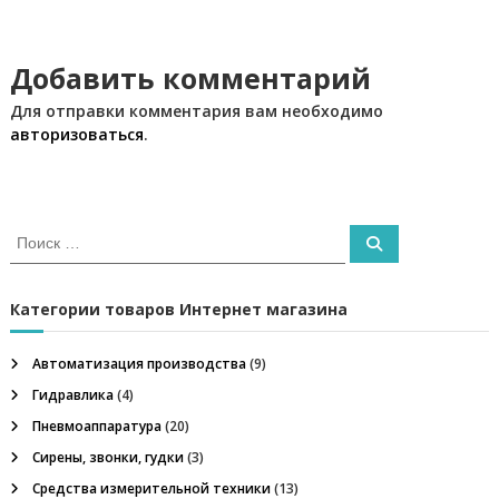
л
в
и
,
н
Добавить комментарий
и
е
ф
Для отправки комментария вам необходимо
г
т
авторизоваться
.
е
г
а
а
з
ц
о
И
П
в
с
о
о
и
и
к
е
с
к
а
о
Категории товаров Интернет магазина
я
б
т
о
ь
Автоматизация производства
(9)
р
п
:
у
Гидравлика
(4)
д
о
о
Пневмоаппаратура
(20)
в
Сирены, звонки, гудки
(3)
а
з
н
Средства измерительной техники
(13)