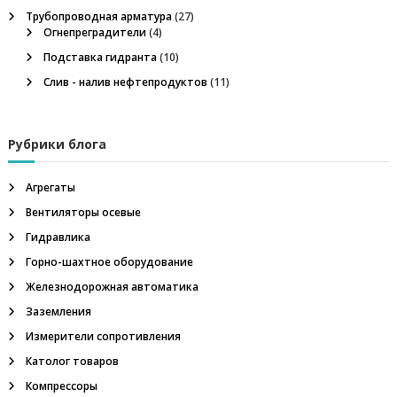
и
Трубопроводная арматура
(27)
а
е
Огнепреградители
(4)
,
о
Подставка гидранта
(10)
п
г
Слив - налив нефтепродуктов
(11)
н
и
е
п
р
с
Рубрики блога
е
г
я
р
Агрегаты
а
д
Вентиляторы осевые
м
и
Гидравлика
т
е
Горно-шахтное оборудование
л
Железнодорожная автоматика
ь
,
Заземления
м
Измерители сопротивления
е
г
Католог товаров
а
Компрессоры
о