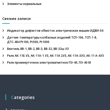
з
Элементы нормальные
р
ы
в
Свежие записи
о
б
е
Индикатор дефектов обмоток электрических машин ИДВИ-04
з
Датчик температуры колбасных изделий ТСП-106, ТСП-1-8,
о
ДТС-484 Pt100, Pt500, Pt1000
п
а
Вентиль ВВ-1, ВВ-2, ВВ-3, ВВ-32, ВВ-32ш У3
с
н
Реле АК-11Б У3, АК-11А-1 У3, АК-11А 2У3, АК-11А-3У3, АК-11 А-4У3
ы
Реле промежуточное электромагнитное ПЭ-40, ПЭ-40‑М
е
,
т
а
н
г
е
н
Categories
ц
и
а