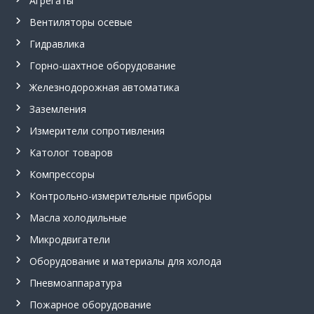
Агрегаты
л
ь
Вентиляторы осевые
н
Гидравлика
ы
й
Горно-шахтное оборудование
в
е
Железнодорожная автоматика
н
Заземления
т
и
Измерители сопротивления
л
я
Католог товаров
т
о
Компрессоры
р
Контрольно-измерительные приборы
,
п
Масла холодильные
р
и
Микродвигатели
п
о
Оборудование и материалы для холода
й
Пневмоаппаратура
П
с
Пожарное оборудование
р