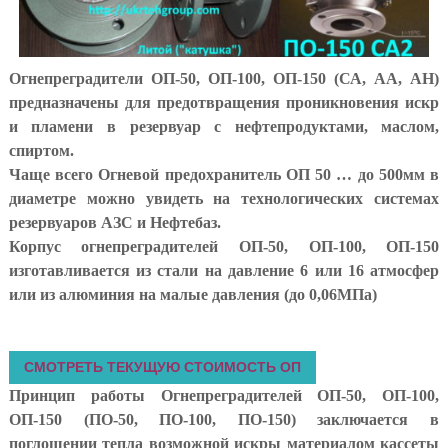
а
е
т
с
Огнепреградители ОП-50, ОП-100, ОП-150 (СА, АА, АН)
я
п
предназначены для предотвращения проникновения искр
р
и пламени в резервуар с нефтепродуктами, маслом,
я
спиртом.
м
ы
Чаще всего Огневой предохранитель ОП 50 … до 500мм в
м
диаметре можно увидеть на технологических системах
о
резервуаров АЗС и Нефтебаз.
б
е
Корпус огнепреградителей ОП-50, ОП-100, ОП-150
с
изготавливается из стали на давление 6 или 16 атмосфер
п
или из алюминия на малые давления (до 0,06МПа)
е
ч
е
н
СМОТРЕТЬ ТЕКУЩУЮ СТОИМОСТЬ ОП
и
е
Принцип работы Огнепреградителей ОП-50, ОП-100,
м
ОП-150 (ПО-50, ПО-100, ПО-150) заключается в
п
поглощении тепла возможной искры материалом кассеты
р