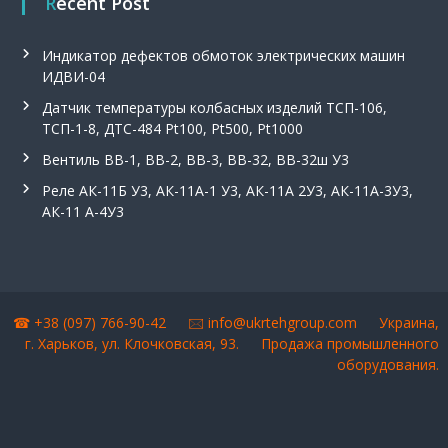
Recent Post
Индикатор дефектов обмоток электрических машин
ИДВИ-04
Датчик температуры колбасных изделий ТСП-106,
ТСП-1-8, ДТС-484 Pt100, Pt500, Pt1000
Вентиль ВВ-1, ВВ-2, ВВ-3, ВВ-32, ВВ-32ш У3
Реле АК-11Б У3, АК-11А-1 У3, АК-11А 2У3, АК-11А-3У3,
АК-11 А-4У3
☎ +38 (097) 766-90-42 🖂
info@ukrtehgroup.com
Украина,
г. Харьков, ул. Клочковская, 93.
Продажа промышленного
оборудования
.