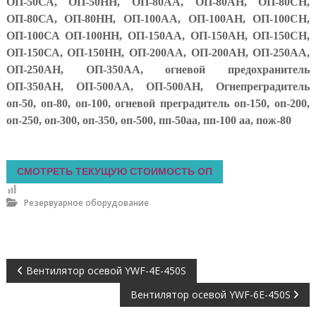
г
ОП-50СА, ОП-50НН, ОП-80АА, ОП-80АН, ОП-80СН,
р
ОП-80СА, ОП-80НН, ОП-100АА, ОП-100АН, ОП-100СН,
у
ОП-100СА ОП-100НН, ОП-150АА, ОП-150АН, ОП-150СН,
п
п
ОП-150СА, ОП-150НН, ОП-200АА, ОП-200АН, ОП-250АА,
а
ОП-250АН, ОП-350АА, огневой предохранитель
:
ОП-350АН, ОП-500АА, ОП-500АН, Огнепреградитель
п
н
оп-50, оп-80, оп-100, огневой преградитель оп-150, оп-200,
е
оп-250, оп-300, оп-350, оп-500, пп-50аа, пп-100 аа, пож-80
в
м
о
р
СМОТРЕТЬ ТЕКУЩУЮ СТОИМОСТЬ ОП
а
с
Резервуарное оборудование
п
р
е
д
е
Н
л
Вентилятор осевой YWF-4E-450S
и
т
Вентилятор осевой YWF-6E-450S
а
е