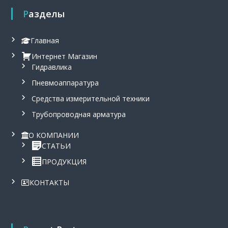
а
0
Разделы
с
₴
о
.
с
Главная
т
а
Интернет Магазин
в
Гидравлика
л
я
Пневмоаппаратура
л
Средства измерительной техники
а
2
Трубопроводная арматура
6
0
О КОМПАНИИ
0
СТАТЬИ
,
0
ПРОДУКЦИЯ
₴
.
КОНТАКТЫ