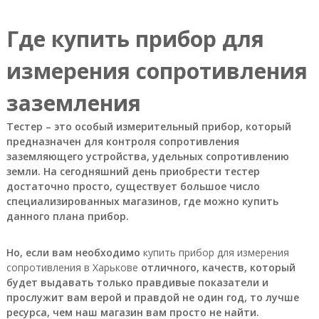
о
и
Где купить прибор для
з
в
о
измерения сопротивления
д
с
заземления
т
в
Тестер – это особый измерительный прибор, который
е
н
предназначен для контроля сопротивления
н
заземляющего устройства, удельных сопротивлению
ы
земли. На сегодняшний день приобрести тестер
х
достаточно просто, существует большое число
п
специализированных магазинов, где можно купить
р
данного плана прибор.
е
д
п
Но, если вам необходимо
купить прибор для измерения
р
сопротивления в Харькове
и
отличного, качеств, который
я
будет выдавать только правдивые показатели и
т
прослужит вам верой и правдой не один год, то лучше
и
ресурса, чем наш магазин вам просто не найти.
й