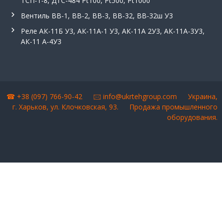
ТСП-1-8, ДТС-484 Pt100, Pt500, Pt1000
Вентиль ВВ-1, ВВ-2, ВВ-3, ВВ-32, ВВ-32ш У3
Реле АК-11Б У3, АК-11А-1 У3, АК-11А 2У3, АК-11А-3У3,
АК-11 А-4У3
☎ +38 (097) 766-90-42 🖂
info@ukrtehgroup.com
Украина,
г. Харьков, ул. Клочковская, 93.
Продажа промышленного
оборудования
.