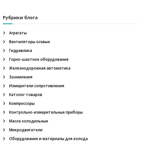
м
м
е
Рубрики блога
т
р
,
Агрегаты
ш
Вентиляторы осевые
а
х
Гидравлика
т
н
Горно-шахтное оборудование
ы
Железнодорожная автоматика
е
у
Заземления
с
Измерители сопротивления
т
в
Католог товаров
р
Компрессоры
о
й
Контрольно-измерительные приборы
с
Масла холодильные
т
в
Микродвигатели
а
в
Оборудование и материалы для холода