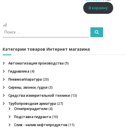
и
е
В корзину
,
о
г
н
И
П
е
с
о
п
и
к
р
с
к
а
е
Категории товаров Интернет магазина
г
т
р
ь
Автоматизация производства
(9)
а
:
д
Гидравлика
(4)
и
т
Пневмоаппаратура
(20)
е
Сирены, звонки, гудки
(3)
л
ь
Средства измерительной техники
(13)
,
Трубопроводная арматура
(27)
м
Огнепреградители
(4)
е
г
Подставка гидранта
(10)
а
Слив - налив нефтепродуктов
(11)
о