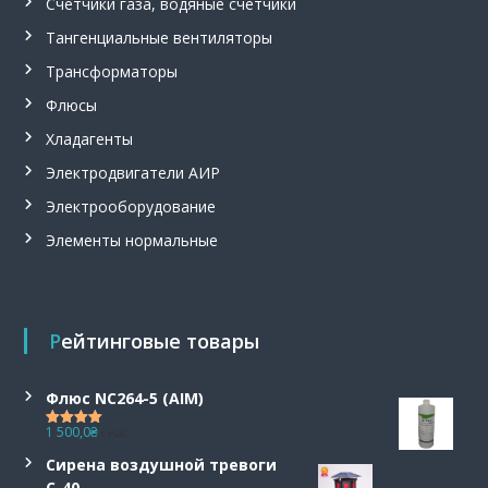
Счетчики газа, водяные счетчики
Тангенциальные вентиляторы
Трансформаторы
Флюсы
Хладагенты
Электродвигатели АИР
Электрооборудование
Элементы нормальные
Рейтинговые товары
Флюс NC264-5 (AIM)
1 500,0
₴
с НДС
Оценка
5.00
из 5
Сирена воздушной тревоги
С-40