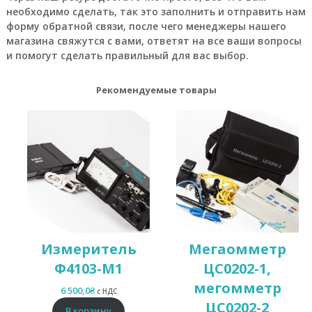
г
необходимо сделать, так это заполнить и отправить нам
р
форму обратной связи, после чего менеджеры нашего
у
п
магазина свяжутся с вами, ответят на все ваши вопросы
п
и помогут сделать правильный для вас выбор.
а
:
п
Рекомендуемые товары
н
е
в
м
о
р
а
с
п
р
е
д
Измеритель
Мегаомметр
е
л
Ф4103-М1
ЦС0202-1,
и
мегомметр
т
6 500,0
₴
с НДС
е
ЦС0202-2
В корзину