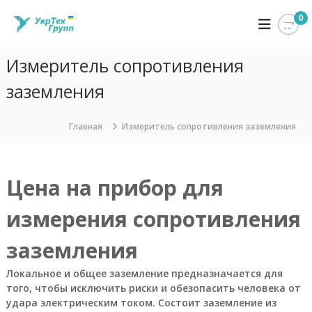
П
0
У
К
е
о
р
к
м
е
р
п
Измеритель сопротивления
й
Т
а
т
н
заземления
е
и
и
х
я
к
Г
У
с
Главная
Измеритель сопротивления заземления
к
р
о
р
д
у
Т
е
п
е
Цена на прибор для
р
х
п
Г
ж
р
и
измерения сопротивления
у
м
п
о
заземления
п
м
з
у
а
Локальное и общее заземление предназначается для
н
того, чтобы исключить риски и обезопасить человека от
и
удара электрическим током. Состоит заземление из
м