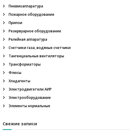
з
Пневмоаппаратура
р
ы
Пожарное оборудование
в
Припои
о
б
Резервуарное оборудование
е
Релейная аппаратура
з
о
Счетчики газа, водяные счетчики
п
Тангенциальные вентиляторы
а
с
Трансформаторы
н
ы
Флюсы
е
Хладагенты
,
т
Электродвигатели АИР
а
Электрооборудование
н
г
Элементы нормальные
е
н
ц
Свежие записи
и
а