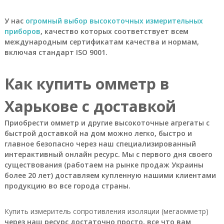
У
к
У нас
огромный выбор высокоточных измерительных
р
приборов
, качество которых соответствует всем
а
международным сертификатам качества и нормам,
и
включая стандарт ISO 9001.
н
ы
.
Как купить омметр в
О
с
н
Харькове с доставкой
о
в
Приобрести омметр и другие высокоточные агрегаты с
н
быстрой доставкой на дом можно легко, быстро и
а
главное безопасно через наш специализированный
я
т
интерактивный онлайн ресурс. Мы с первого дня своего
о
существования (работаем на рынке продаж Украины
в
более 20 лет) доставляем купленную нашими клиентами
а
продукцию во все города страны.
р
н
а
Купить измеритель сопротивления изоляции (мегаомметр)
я
через наш ресурс достаточно просто, все что вам