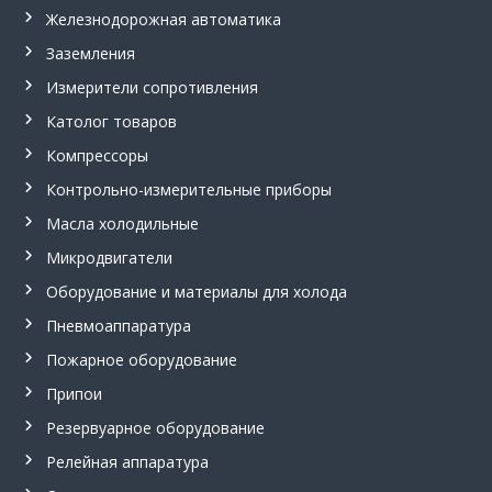
,
Железнодорожная автоматика
с
Заземления
и
г
Измерители сопротивления
н
а
Католог товаров
л
и
Компрессоры
з
Контрольно-измерительные приборы
а
т
Масла холодильные
о
р
Микродвигатели
у
Оборудование и материалы для холода
р
о
Пневмоаппаратура
в
н
Пожарное оборудование
я
С
Припои
у
Резервуарное оборудование
м
-
Релейная аппаратура
1
.