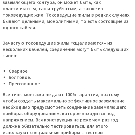
заземляющего контура, он может быть, как
а
пластинчатым, так и трубчатым, а также из
е
токоведущих жил. Токоведущие жилы в редких случаях
т
с
бывают цельными, монолитными, то есть состоящие из
я
одного кабеля.
п
р
я
Зачастую токоведущие жилы «сщаливаются» из
м
нескольких кабелей, соединения могут быть следующих
ы
типов:
м
о
б
Сварное.
е
Болтовое.
с
Прессованное.
п
е
Все типы монтажа не дают 100% гарантии, поэтому
ч
чтобы создать максимально эффективное заземление
е
необходимо предусмотреть соединение заземляющего
н
и
прибора, оборудованием, которое находится под
е
напряжением. Вся конструкция не реже чем раз год
м
должна обязательно тестироваться, для этого
п
используют специальные приборы – тестеры.
р