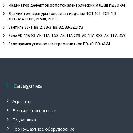
л
Индикатор дефектов обмоток электрических машин ИДВИ-04
ь
Датчик температуры колбасных изделий ТСП-106, ТСП-1-8,
н
ДТС-484 Pt100, Pt500, Pt1000
ы
й
Вентиль ВВ-1, ВВ-2, ВВ-3, ВВ-32, ВВ-32ш У3
в
е
Реле АК-11Б У3, АК-11А-1 У3, АК-11А 2У3, АК-11А-3У3, АК-11 А-4У3
н
Реле промежуточное электромагнитное ПЭ-40, ПЭ-40‑М
т
и
л
я
т
о
р
,
Categories
п
р
и
Агрегаты
п
о
Вентиляторы осевые
й
Гидравлика
П
с
Горно-шахтное оборудование
р