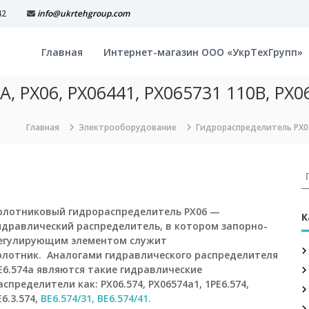
42
info@ukrtehgroup.com
Главная
Интернет-магазин ООО «УкрТехГрупп»
, РХ06, РХ06441, РХ065731 110В, РХ0
Главная
Электрооборудование
Гидрораспределитель РХ065
И
с
к
олотниковый гидрораспределитель РХ06 —
а
К
идравлический распределитель, в котором запорно-
т
егулирующим элементом служит
ь
олотник. Аналогами гидравлического распределителя
:
Е6.574а являются такие гидравлические
аспределители как: РХ06.574, РХ06574а1, 1РЕ6.574,
Е6.3.574,
ВЕ6.574/31, ВЕ6.574/41.