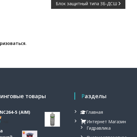
Блок защитный типа ЗБ-ДСШ
ризоваться
.
тинговые товары
Разделы
NC264-5 (AIM)
Главная
Интернет Магазин
₴
с НДС
5.00
Гидравлика
а