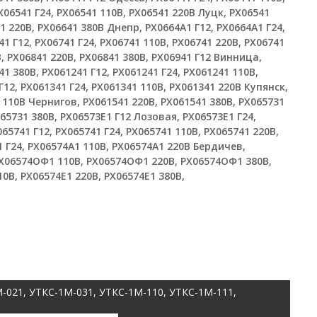
Х06541 Г24, РХ06541 110В, РХ06541 220В Луцк, РХ06541
41 220В, РХ06641 380В Днепр, РХ0664A1 Г12, РХ0664A1 Г24,
1 Г12, РХ06741 Г24, РХ06741 110В, РХ06741 220В, РХ06741
В, РХ06841 220В, РХ06841 380В, РХ06941 Г12 Винница,
41 380В, РХ061241 Г12, РХ061241 Г24, РХ061241 110В,
12, РХ061341 Г24, РХ061341 110В, РХ061341 220В Купянск,
1 110В Чернигов, РХ061541 220В, РХ061541 380В, РХ065731
065731 380В, РХ06573E1 Г12 Лозовая, РХ06573E1 Г24,
65741 Г12, РХ065741 Г24, РХ065741 110В, РХ065741 220В,
 Г24, РХ06574A1 110В, РХ06574A1 220В Бердичев,
РХ06574ОФ1 110В, РХ06574ОФ1 220В, РХ06574ОФ1 380В,
10В, РХ06574E1 220В, РХ06574E1 380В,
-021, УТКС-1М-031, УТКС-1М-110, УТКС-1М-111,