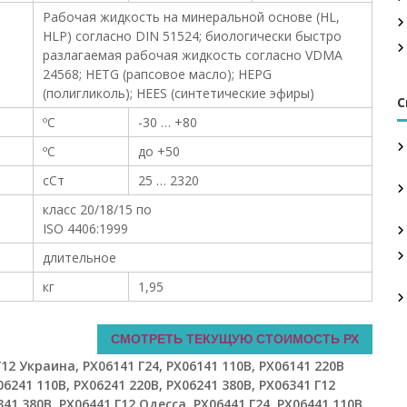
Рабочая жидкость на минеральной основе (HL,
HLP) согласно DIN 51524; биологически быстро
разлагаемая рабочая жидкость согласно VDMA
24568; HETG (рапсовое масло); HEPG
(полигликоль); HEES (синтетические эфиры)
С
ºС
-30 … +80
ºС
до +50
сСт
25 … 2320
класс 20/18/15 по
ISO 4406:1999
длительное
кг
1,95
СМОТРЕТЬ ТЕКУЩУЮ СТОИМОСТЬ РХ
2 Украина, РХ06141 Г24, РХ06141 110В, РХ06141 220В
06241 110В, РХ06241 220В, РХ06241 380В, РХ06341 Г12
341 380В, РХ06441 Г12 Одесса, РХ06441 Г24, РХ06441 110В,