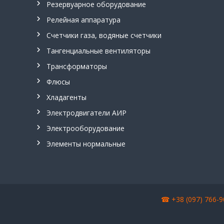
н
Резервуарное оборудование
и
Релейная аппаратура
е
,
Счетчики газа, водяные счетчики
о
Тангенциальные вентиляторы
г
н
Трансформаторы
е
Флюсы
п
р
Хладагенты
е
Электродвигатели АИР
г
р
Электрооборудование
а
Элементы нормальные
д
и
т
е
л
☎ +38 (097) 766
ь
,
м