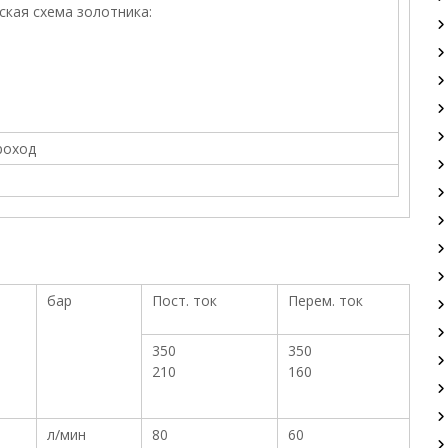
ская схема золотника:
роход
бар
Пост. ток
Перем. ток
350
350
210
160
л/мин
80
60