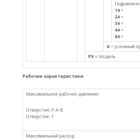
Гидравличе
ч
14
=
е
24
=
н
34
=
и
44
=
е
64
=
м
п
6
= условный п
р
РХ
= Модель
о
и
з
Рабочие характеристики
в
о
д
Максимальное рабочее давление:
с
т
в
Отверстия: P-A-B
е
Отверстие: T
н
н
Максимальный расход
ы