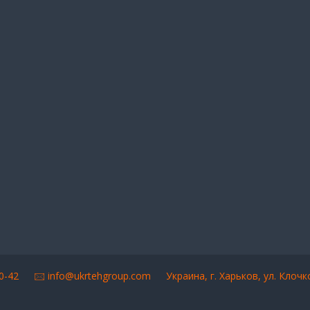
-90-42 🖂
info@ukrtehgroup.com
Украина, г. Харьков, ул. Клоч