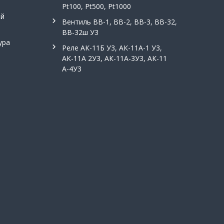
Pt100, Pt500, Pt1000
ой
Вентиль ВВ-1, ВВ-2, ВВ-3, ВВ-32,
ВВ-32ш У3
ура
Реле АК-11Б У3, АК-11А-1 У3,
АК-11А 2У3, АК-11А-3У3, АК-11
А-4У3