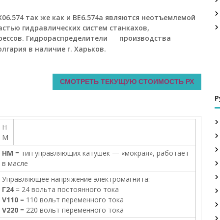
Х06.574 так же как и ВЕ6.574а являются неотъемлемой
астью гидравлических систем станкахов,
рессов. Гидрораспределители
производства
олгария в наличие г. Харьков.
СМОТРЕТЬ ТЕКУЩУЮ СТОИМОСТЬ РХ
Р
Н
М
НМ
= тип управляющих катушек — «мокрая», работает
в масле
Управляющее напряжение электромагнита:
Г24
= 24 вольта постоянного тока
V110
= 110 вольт переменного тока
V220
= 220 вольт переменного тока