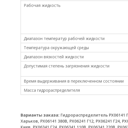
х
Рабочая жидкость
п
р
е
д
п
р
Диапазон температур рабочей жидкости
и
Температура окружающей среды
я
т
Диапазон вязкостей жидкости
и
Допустимая степень загрязнения жидкости
й
У
к
Время выдерживания в переключенном состоянии
р
Масса гидрораспределителя
а
и
н
ы
Варианты заказа:
Гидрораспределитель РХ06141 Г1
.
Харьков, РХ06141 380В, РХ06241 Г12, РХ06241 Г24, РХ
О
Киев, РХ06341 Г24, РХ06341 110В, РХ06341 220В, РХ06