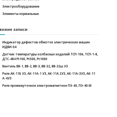
Электрооборудование
Элементы нормальные
вежие записи
Индикатор дефектов обмоток электрических машин
ИДВИ-04
Датчик температуры колбасных изделий ТСП-106, ТСП-1-8,
ДТС-484 Pt100, Pt500, Pt1000
Вентиль ВВ-1, ВВ-2, ВВ-3, ВВ-32, ВВ-32ш У3
Реле АК-11Б У3, АК-11А-1 У3, АК-11А 2У3, АК-11А-3У3, АК-11
А-4У3
Реле промежуточное электромагнитное ПЭ-40, ПЭ-40‑М