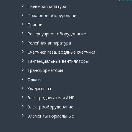
Оценка
п
из 5
Пневмоаппаратура
н
Пожарное оборудование
е
в
Припои
м
Резервуарное оборудование
о
р
Релейная аппаратура
а
Счетчики газа, водяные счетчики
с
п
Тангенциальные вентиляторы
р
Трансформаторы
е
д
Флюсы
е
Хладагенты
л
и
Электродвигатели АИР
т
Электрооборудование
е
Элементы нормальные
л
и
,