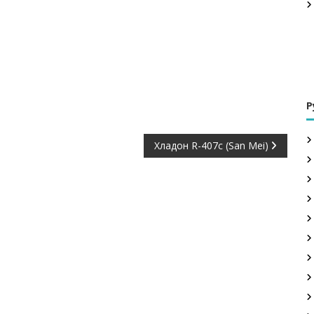
Р
Хладон R-407c (San Mei)