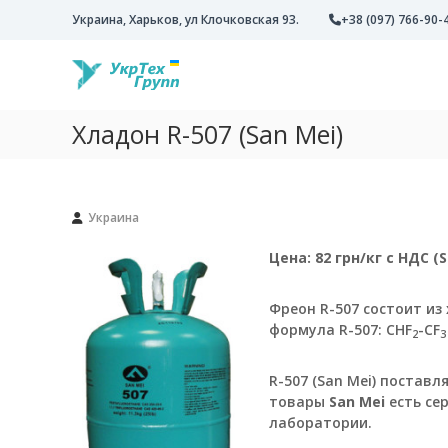
П
Украина, Харьков, ул Клочковская 93.
+38 (097) 766-90-
е
У
К
р
к
о
е
м
й
р
п
т
Т
Хладон R-507 (San Mei)
а
и
е
н
к
х
и
с
Г
я
о
р
Украина
У
д
у
к
е
Цена: 82 грн/кг с НДС (S
р
р
п
Т
ж
п
е
и
Фреон R-507 состоит из 
х
м
формула R-507: СHF
-CF
2
Г
о
р
м
R-507 (San Mei) поставл
у
у
товары
San Mei
есть се
п
лаборатории.
п