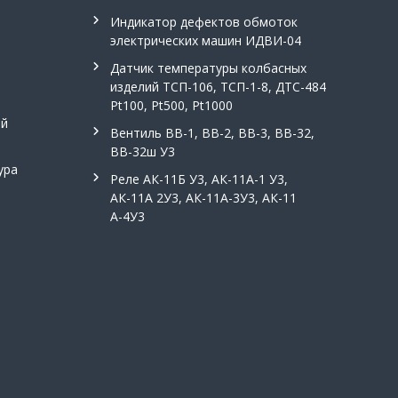
Индикатор дефектов обмоток
электрических машин ИДВИ-04
Датчик температуры колбасных
изделий ТСП-106, ТСП-1-8, ДТС-484
Pt100, Pt500, Pt1000
ой
Вентиль ВВ-1, ВВ-2, ВВ-3, ВВ-32,
ВВ-32ш У3
ура
Реле АК-11Б У3, АК-11А-1 У3,
АК-11А 2У3, АК-11А-3У3, АК-11
А-4У3