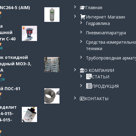
NC264-5 (AIM)
Главная
Интернет Магазин
₴
с НДС
5.00
Гидравлика
а
ушной
Пневмоаппаратура
ги С-40
Средства измерительн
0
₴
техники
с НДС
5.00
ик откидной
Трубопроводная армат
адный МОЭ-3,
3А
О КОМПАНИИ
СТАТЬИ
,0
₴
с НДС
5.00
ПРОДУКЦИЯ
й ПОС-61
₴
КОНТАКТЫ
с НДС
5.00
еделит
4-015-
4-015-
₴
с НДС