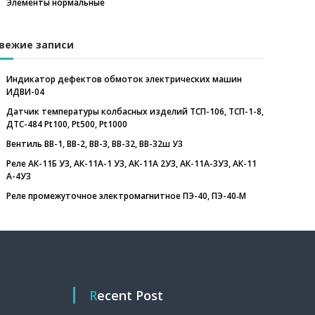
Элементы нормальные
вежие записи
Индикатор дефектов обмоток электрических машин
ИДВИ-04
Датчик температуры колбасных изделий ТСП-106, ТСП-1-8,
ДТС-484 Pt100, Pt500, Pt1000
Вентиль ВВ-1, ВВ-2, ВВ-3, ВВ-32, ВВ-32ш У3
Реле АК-11Б У3, АК-11А-1 У3, АК-11А 2У3, АК-11А-3У3, АК-11
А-4У3
Реле промежуточное электромагнитное ПЭ-40, ПЭ-40‑М
Recent Post