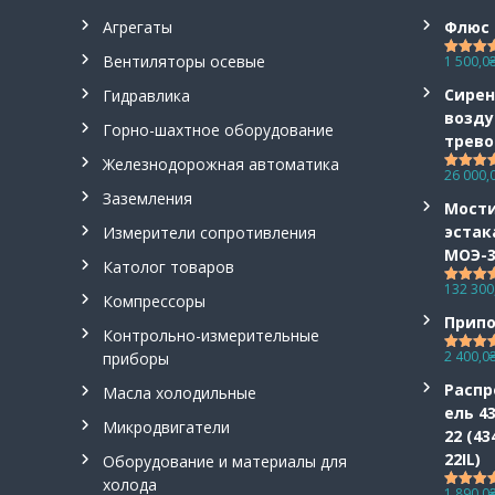
с
н
Агрегаты
Флюс 
о
Вентиляторы осевые
1 500,0
Оценка
в
из 5
н
Сирен
Гидравлика
а
возд
Горно-шахтное оборудование
я
трево
Железнодорожная автоматика
т
26 000,
Оценка
о
из 5
Заземления
Мост
в
эстак
Измерители сопротивления
а
МОЭ-
р
Католог товаров
н
132 300
Оценка
Компрессоры
а
из 5
Припо
я
Контрольно-измерительные
г
2 400,0
приборы
Оценка
р
из 5
Распр
Масла холодильные
у
ель 43
п
Микродвигатели
22 (43
п
22IL)
Оборудование и материалы для
а
холода
:
1 890,0