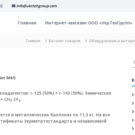
42
info@ukrtehgroup.com
Главная
Интернет-магазин ООО «УкрТехГрупп»
Главная
Католог товаров
Оборудование и матери
И
с
к
an Mei)
а
К
т
ь
хладагентов: r-125 (50%) + r-143 (50%). Химическая
:
+ СН
-CF
.
3
3
3
яется в металлических баллонах по 11,3 кг. На все
ртификаты Укрметртестандарта и независимой