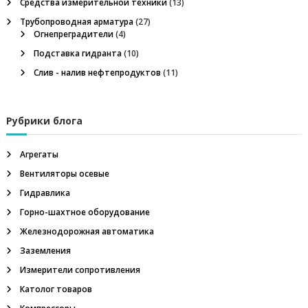
л
Средства измерительной техники
(13)
я
и
Трубопроводная арматура
(27)
,
Огнепреградители
(4)
п
н
е
Подставка гидранта
(10)
ф
о
Слив - налив нефтепродуктов
(11)
т
е
з
г
а
Рубрики блога
з
а
о
в
Агрегаты
п
о
Вентиляторы осевые
е
о
и
Гидравлика
б
Горно-шахтное оборудование
о
с
р
Железнодорожная автоматика
у
д
Заземления
я
о
Измерители сопротивления
в
м
а
Католог товаров
н