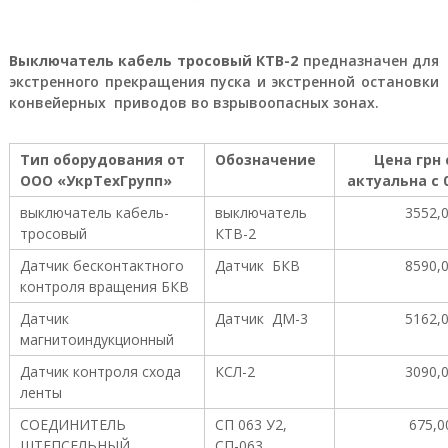
а
е
т
Выключатель кабель тросовый КТВ-2
предназначен для
с
экстренного прекращения пуска и экстренной остановки
я
конвейерных приводов во взрывоопасных зонах.
п
р
я
м
Тип оборудования от
Обозначение
Цена грн 
ы
ООО «УкрТехГрупп»
актуальна с 0
м
о
выключатель кабель-
выключатель
3552,
б
тросовый
КТВ-2
е
Датчик бесконтактного
с
Датчик БКВ
8590,
п
контроля вращения БКВ
е
Датчик
Датчик ДМ-3
5162,
ч
е
магнитоиндукционный
н
Датчик контроля схода
КСЛ-2
3090,
и
е
ленты
м
СОЕДИНИТЕЛЬ
СП 063 У2,
675,0
п
ШТЕПСЕЛЬНЫЙ
р
СП-063