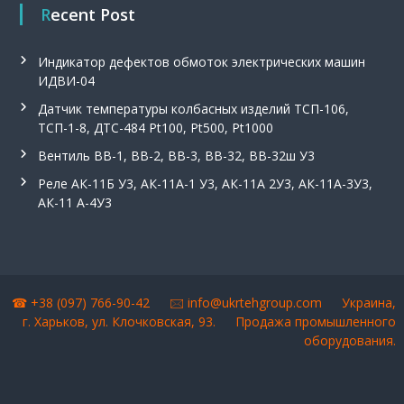
Recent Post
Индикатор дефектов обмоток электрических машин
ИДВИ-04
Датчик температуры колбасных изделий ТСП-106,
ТСП-1-8, ДТС-484 Pt100, Pt500, Pt1000
Вентиль ВВ-1, ВВ-2, ВВ-3, ВВ-32, ВВ-32ш У3
Реле АК-11Б У3, АК-11А-1 У3, АК-11А 2У3, АК-11А-3У3,
АК-11 А-4У3
☎ +38 (097) 766-90-42 🖂
info@ukrtehgroup.com
Украина,
г. Харьков, ул. Клочковская, 93.
Продажа промышленного
оборудования
.