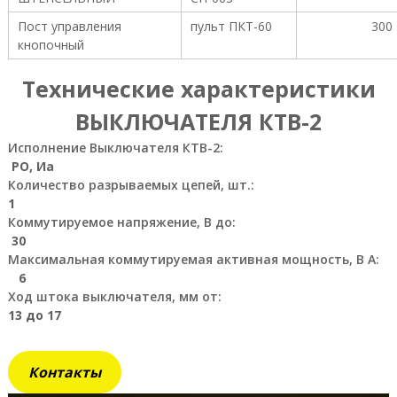
о
Пост управления
пульт ПКТ-60
300
и
кнопочный
з
в
о
Технические характеристики
д
с
ВЫКЛЮЧАТЕЛЯ КТВ-2
т
в
Исполнение Выключателя КТВ-2:
е
РО, Иа
н
Количество разрываемых цепей, шт.:
н
1
ы
х
Коммутируемое напряжение, В до:
п
30
р
Максимальная коммутируемая активная мощность, В А:
е
6
д
Ход штока выключателя, мм от:
п
13 до 17
р
и
я
т
Контакты
и
й