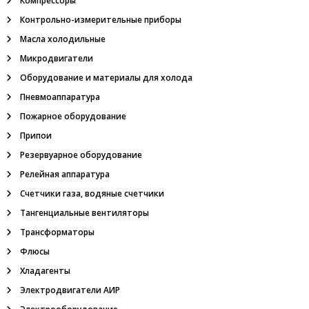
Компрессоры
и
е
Контрольно-измерительные приборы
,
Масла холодильные
о
г
Микродвигатели
н
Оборудование и материалы для холода
е
п
Пневмоаппаратура
р
е
Пожарное оборудование
г
Припои
р
а
Резервуарное оборудование
д
Релейная аппаратура
и
т
Счетчики газа, водяные счетчики
е
Тангенциальные вентиляторы
л
ь
Трансформаторы
,
Флюсы
м
е
Хладагенты
г
а
Электродвигатели АИР
о