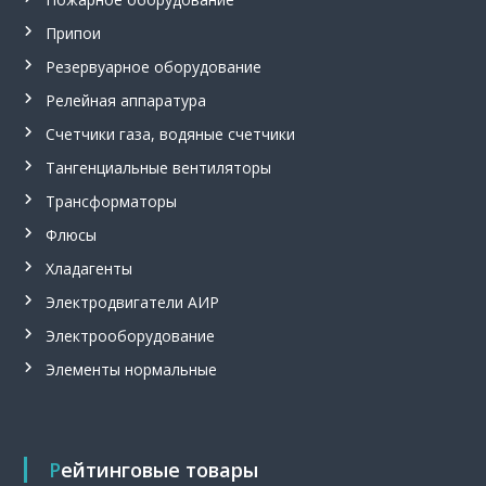
л
ь
Припои
н
Резервуарное оборудование
ы
й
Релейная аппаратура
в
е
Счетчики газа, водяные счетчики
н
Тангенциальные вентиляторы
т
и
Трансформаторы
л
я
Флюсы
т
о
Хладагенты
р
Электродвигатели АИР
,
п
Электрооборудование
р
и
Элементы нормальные
п
о
й
П
с
Рейтинговые товары
р