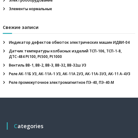
Электрооборудование
м
м
Элементы нормальные
е
т
р
Свежие записи
,
ш
а
Индикатор дефектов обмоток электрических машин ИДВИ-04
х
Датчик температуры колбасных изделий ТСП-106, ТСП-1-8,
т
ДТС-484 Pt100, Pt500, Pt1000
н
ы
Вентиль ВВ-1, ВВ-2, ВВ-3, ВВ-32, ВВ-32ш У3
е
Реле АК-11Б У3, АК-11А-1 У3, АК-11А 2У3, АК-11А-3У3, АК-11 А-4У3
у
с
Реле промежуточное электромагнитное ПЭ-40, ПЭ-40‑М
т
в
р
о
й
с
т
в
Categories
а
в