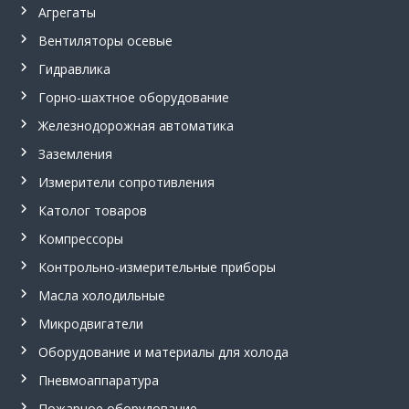
з
Агрегаты
р
Вентиляторы осевые
ы
в
Гидравлика
о
б
Горно-шахтное оборудование
е
з
Железнодорожная автоматика
о
Заземления
п
а
Измерители сопротивления
с
н
Католог товаров
ы
Компрессоры
е
,
Контрольно-измерительные приборы
т
а
Масла холодильные
н
г
Микродвигатели
е
Оборудование и материалы для холода
н
ц
Пневмоаппаратура
и
а
Пожарное оборудование