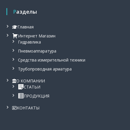
н
,
а
0
Разделы
с
₴
о
.
с
Главная
т
а
Интернет Магазин
в
Гидравлика
л
я
Пневмоаппаратура
л
Средства измерительной техники
а
2
Трубопроводная арматура
6
0
О КОМПАНИИ
0
СТАТЬИ
,
0
ПРОДУКЦИЯ
₴
.
КОНТАКТЫ