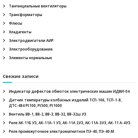
м
Тангенциальные вентиляторы
м
е
Трансформаторы
т
Флюсы
р
,
Хладагенты
ш
Электродвигатели АИР
а
х
Электрооборудование
т
н
Элементы нормальные
ы
е
у
Свежие записи
с
т
в
Индикатор дефектов обмоток электрических машин ИДВИ-04
р
Датчик температуры колбасных изделий ТСП-106, ТСП-1-8,
о
ДТС-484 Pt100, Pt500, Pt1000
й
с
Вентиль ВВ-1, ВВ-2, ВВ-3, ВВ-32, ВВ-32ш У3
т
Реле АК-11Б У3, АК-11А-1 У3, АК-11А 2У3, АК-11А-3У3, АК-11 А-4У3
в
а
Реле промежуточное электромагнитное ПЭ-40, ПЭ-40‑М
в