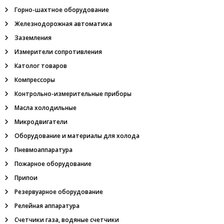
и
и
Горно-шахтное оборудование
е
,
Железнодорожная автоматика
с
о
Заземления
г
н
я
Измерители сопротивления
е
п
Католог товаров
м
р
Компрессоры
е
г
Контрольно-измерительные приборы
р
Масла холодильные
а
д
Микродвигатели
и
Оборудование и материалы для холода
т
е
Пневмоаппаратура
л
Пожарное оборудование
ь
,
Припои
м
е
Резервуарное оборудование
г
Релейная аппаратура
а
о
Счетчики газа, водяные счетчики