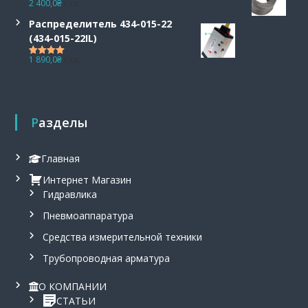
2 400,0
₴
с НДС
Оценка
5.00
из 5
Распределитель 434-015-22
(434-015-22IL)
1 890,0
₴
с НДС
Оценка
5.00
из 5
Разделы
Главная
Интернет Магазин
Гидравлика
Пневмоаппаратура
Средства измерительной техники
Трубопроводная арматура
О КОМПАНИИ
СТАТЬИ