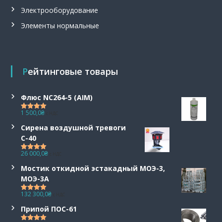
,
Электрооборудование
с
и
Элементы нормальные
г
н
а
л
и
Рейтинговые товары
з
а
т
Флюс NC264-5 (AIM)
о
1 500,0
₴
р
с НДС
Оценка
5.00
из 5
у
Сирена воздушной тревоги
р
С-40
о
в
26 000,0
₴
с НДС
Оценка
5.00
н
из 5
я
Мостик откидной эстакадный МОЭ-3,
С
МОЭ-3А
у
м
132 300,0
₴
с НДС
Оценка
5.00
-
из 5
Припой ПОС-61
1
.