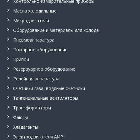
Контрольно-измерительные приборы
л
ь
Масла холодильные
н
Микродвигатели
ы
й
Оборудование и материалы для холода
в
е
Пневмоаппаратура
н
т
Пожарное оборудование
и
Припои
л
я
Резервуарное оборудование
т
о
Релейная аппаратура
р
,
Счетчики газа, водяные счетчики
п
Тангенциальные вентиляторы
р
и
Трансформаторы
п
о
Флюсы
й
Хладагенты
П
с
Электродвигатели АИР
р