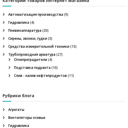
Категории товаров Интернет магазина
л
г
т
и
ь
,
Автоматизация производства
(9)
а
н
:
е
Гидравлика
(4)
ф
ц
Пневмоаппаратура
(20)
т
е
Сирены, звонки, гудки
(3)
и
г
Средства измерительной техники
(13)
а
з
Трубопроводная арматура
(27)
я
о
Огнепреградители
(4)
в
п
Подставка гидранта
(10)
о
е
Слив - налив нефтепродуктов
(11)
о
о
б
о
з
р
Рубрики блога
у
д
а
о
Агрегаты
в
Вентиляторы осевые
п
а
н
Гидравлика