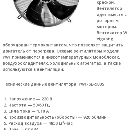
краской.
а
Вентилятор
е
т
идет вместе с
с
роторным
я
мотором.
п
Вентиялтор W
р
eiguang
я
оборудован термоконтактом, что позволяет защитить
м
двигатель от перегрева.
ы
Осевые вентиляторы модели
м
YWF применяются в низкотемпературных моноблоках,
о
воздухоохладителях, холодильных агрегатах, а также
б
используются в вентиляции.
е
с
п
Технические данные вентилятора YWF-6E-500S
е
ч
е
Напряжение — 220 В
н
Частота — 50/60 Гц
и
Сила тока — 1,10 А
е
Производительность (обороты) — 920 об/мин
м
3
Расход воздуха — 4850 м
/час
п
Шум — 68 dBA
р