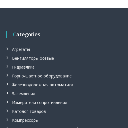
з
р
ы
в
о
б
Categories
е
з
о
п
Агрегаты
а
Вентиляторы осевые
с
н
Гидравлика
ы
е
Горно-шахтное оборудование
,
Железнодорожная автоматика
т
а
Заземления
н
г
Измерители сопротивления
е
н
Католог товаров
ц
Компрессоры
и
а