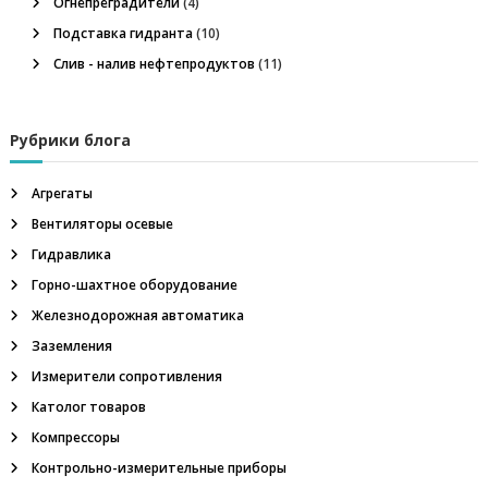
Огнепреградители
(4)
У
Подставка гидранта
(10)
к
р
Слив - налив нефтепродуктов
(11)
а
и
н
ы
Рубрики блога
.
О
Агрегаты
с
н
Вентиляторы осевые
о
в
Гидравлика
н
Горно-шахтное оборудование
а
я
Железнодорожная автоматика
т
Заземления
о
в
Измерители сопротивления
а
Католог товаров
р
н
Компрессоры
а
Контрольно-измерительные приборы
я