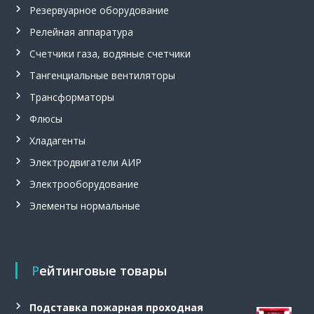
м
Резервуарное оборудование
м
е
Релейная аппаратура
т
Счетчики газа, водяные счетчики
р
,
Тангенциальные вентиляторы
ш
а
Трансформаторы
х
т
Флюсы
н
Хладагенты
ы
е
Электродвигатели АИР
у
с
Электрооборудование
т
Элементы нормальные
в
р
о
й
с
Рейтинговые товары
т
в
а
Подставка пожарная проходная
в