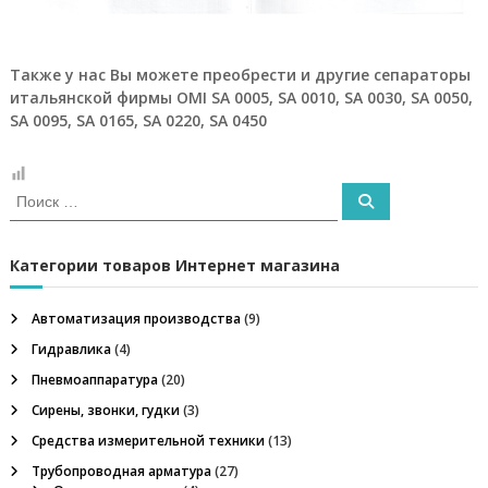
о
и
з
Также у нас Вы можете преобрести и другие сепараторы
в
о
итальянской фирмы OMI SA 0005, SA 0010, SA 0030, SA 0050,
д
SA 0095, SA 0165, SA 0220, SA 0450
с
т
в
И
е
П
н
с
о
и
н
к
с
ы
к
а
Категории товаров Интернет магазина
х
т
п
ь
р
Автоматизация производства
(9)
:
е
д
Гидравлика
(4)
п
Пневмоаппаратура
(20)
р
и
Сирены, звонки, гудки
(3)
я
Средства измерительной техники
(13)
т
и
Трубопроводная арматура
(27)
й