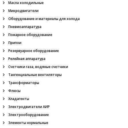
г
Масла холодильные
р
у
Микродвигатели
п
Оборудование и материалы для холода
п
а
Пневмоаппаратура
:
Пожарное оборудование
п
н
Припои
е
Резервуарное оборудование
в
м
Релейная аппаратура
о
Счетчики газа, водяные счетчики
р
а
Тангенциальные вентиляторы
с
п
Трансформаторы
р
Флюсы
е
д
Хладагенты
е
Электродвигатели АИР
л
и
Электрооборудование
т
Элементы нормальные
е