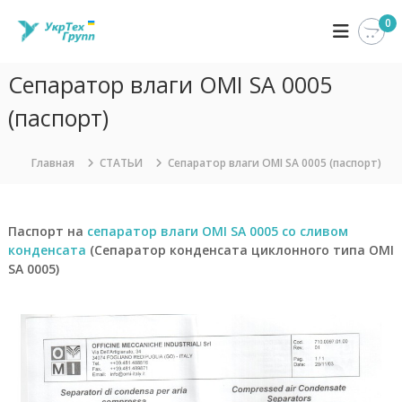
П
0
У
К
е
о
р
к
м
е
р
п
Сепаратор влаги OMI SA 0005
й
Т
а
т
н
(паспорт)
е
и
и
х
я
к
Г
У
с
Главная
СТАТЬИ
Сепаратор влаги OMI SA 0005 (паспорт)
к
р
о
р
д
у
Т
е
п
е
Паспорт на
сепаратор влаги OMI SA 0005 со сливом
р
х
п
конденсата
(Сепаратор конденсата циклонного типа OMI
Г
ж
SA 0005)
р
и
у
м
п
о
п
м
з
у
а
н
и
м