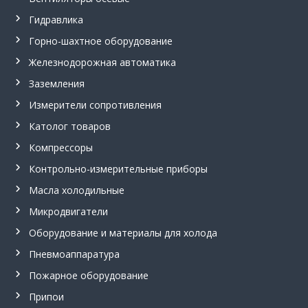
и
е
Гидравлика
,
о
Горно-шахтное оборудование
г
Железнодорожная автоматика
н
е
Заземления
п
р
Измерители сопротивления
е
Католог товаров
г
р
Компрессоры
а
д
Контрольно-измерительные приборы
и
т
Масла холодильные
е
Микродвигатели
л
ь
Оборудование и материалы для холода
,
м
Пневмоаппаратура
е
Пожарное оборудование
г
а
Припои
о