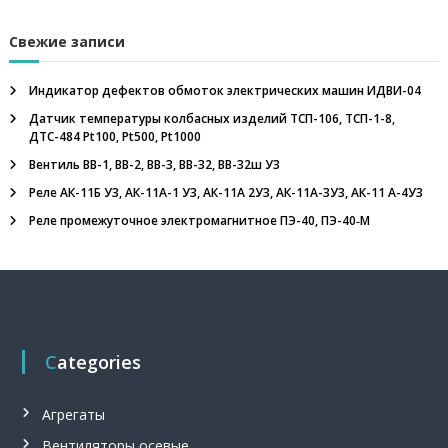
л
и
,
Свежие записи
н
е
Индикатор дефектов обмоток электрических машин ИДВИ-04
ф
т
Датчик температуры колбасных изделий ТСП-106, ТСП-1-8,
е
ДТС-484 Pt100, Pt500, Pt1000
г
а
Вентиль ВВ-1, ВВ-2, ВВ-3, ВВ-32, ВВ-32ш У3
з
Реле АК-11Б У3, АК-11А-1 У3, АК-11А 2У3, АК-11А-3У3, АК-11 А-4У3
о
в
Реле промежуточное электромагнитное ПЭ-40, ПЭ-40‑М
о
е
о
б
о
р
у
Categories
д
о
в
Агрегаты
а
н
Вентиляторы осевые