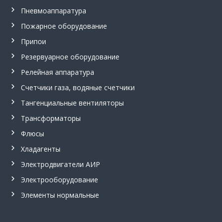
з
Пневмоаппаратура
р
ы
Пожарное оборудование
в
о
Припои
б
Резервуарное оборудование
е
з
Релейная аппаратура
о
п
Счетчики газа, водяные счетчики
а
Тангенциальные вентиляторы
с
н
Трансформаторы
ы
е
Флюсы
,
т
Хладагенты
а
Электродвигатели АИР
н
г
Электрооборудование
е
н
Элементы нормальные
ц
и
а