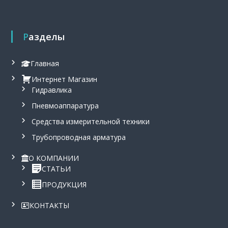
,
с
и
г
Разделы
н
а
л
Главная
и
Интернет Магазин
з
а
Гидравлика
т
Пневмоаппаратура
о
р
Средства измерительной техники
у
р
Трубопроводная арматура
о
в
О КОМПАНИИ
н
СТАТЬИ
я
С
ПРОДУКЦИЯ
у
м
КОНТАКТЫ
-
1
.