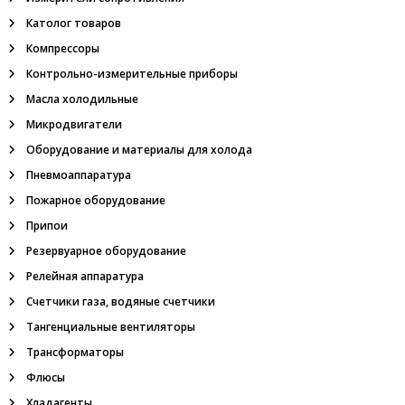
л
м
и
Католог товаров
,
Компрессоры
н
е
Контрольно-измерительные приборы
ф
Масла холодильные
т
е
Микродвигатели
г
а
Оборудование и материалы для холода
з
Пневмоаппаратура
о
в
Пожарное оборудование
о
Припои
е
о
Резервуарное оборудование
б
Релейная аппаратура
о
р
Счетчики газа, водяные счетчики
у
Тангенциальные вентиляторы
д
о
Трансформаторы
в
а
Флюсы
н
Хладагенты