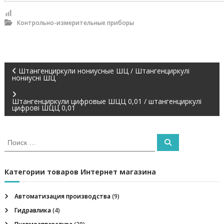
У
к
Контрольно-измерительные приборы
р
а
и
н
ы
Н
Штангенциркули нониусные ШЦ / Штангенциркулі
.
нониусні ШЦ
О
с
а
н
Штангенциркули цифровые ШЦЦ 0,01 / штангенциркулі
цифрові ШЦЦ 0,01
о
в
в
н
а
и
И
П
я
с
о
т
и
г
к
о
с
к
а
в
Категории товаров Интернет магазина
а
а
т
р
ь
Автоматизация производства
(9)
н
:
ц
а
Гидравлика
(4)
я