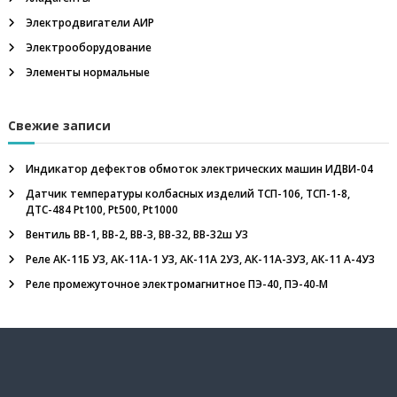
и
е
Электродвигатели АИР
,
Электрооборудование
о
г
Элементы нормальные
н
е
п
Свежие записи
р
е
г
Индикатор дефектов обмоток электрических машин ИДВИ-04
р
Датчик температуры колбасных изделий ТСП-106, ТСП-1-8,
а
ДТС-484 Pt100, Pt500, Pt1000
д
и
Вентиль ВВ-1, ВВ-2, ВВ-3, ВВ-32, ВВ-32ш У3
т
Реле АК-11Б У3, АК-11А-1 У3, АК-11А 2У3, АК-11А-3У3, АК-11 А-4У3
е
л
Реле промежуточное электромагнитное ПЭ-40, ПЭ-40‑М
ь
,
м
е
г
а
о