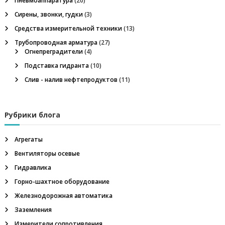
Пневмоаппаратура
г
(20)
и
р
Сирены, звонки, гудки
(3)
у
я
п
Средства измерительной техники
(13)
п
Трубопроводная арматура
(27)
а
п
Огнепреградители
(4)
:
п
Подставка гидранта
(10)
о
н
Слив - налив нефтепродуктов
(11)
е
в
з
м
о
а
Рубрики блога
р
а
с
п
Агрегаты
п
Вентиляторы осевые
р
и
е
Гидравлика
д
е
с
Горно-шахтное оборудование
л
Железнодорожная автоматика
и
я
т
Заземления
е
Измерители сопротивления