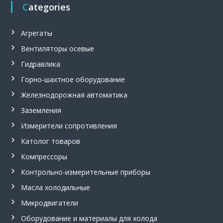
м
Categories
м
е
т
Агрегаты
р
Вентиляторы осевые
,
ш
Гидравлика
а
х
Горно-шахтное оборудование
т
н
Железнодорожная автоматика
ы
Заземления
е
у
Измерители сопротивления
с
т
Католог товаров
в
р
Компрессоры
о
Контрольно-измерительные приборы
й
с
Масла холодильные
т
в
Микродвигатели
а
Оборудование и материалы для холода
в