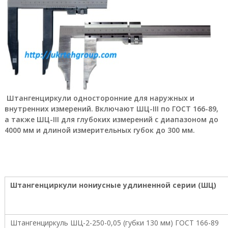
а
е
т
с
я
п
р
я
м
ы
Штангенциркули односторонние для наружных и
м
о
внутренних измерений. Включают ШЦ-III по ГОСТ 166-89,
б
а также ШЦ-III для глубоких измерений с диапазоном до
е
4000 мм и длиной измерительных губок до 300 мм.
с
п
е
ч
е
н
Штангенциркули нониусные удлиненной серии (ШЦ)
и
е
м
п
Штангенциркуль ШЦ-2-250-0,05 (губки 130 мм) ГОСТ 166-89
р