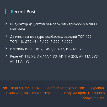
Recent Post
Индикатор дефектов обмоток электрических машин
ИДВИ-04
Датчик температуры колбасных изделий ТСП-106,
ТСП-1-8, ДТС-484 Pt100, Pt500, Pt1000
Вентиль ВВ-1, ВВ-2, ВВ-3, ВВ-32, ВВ-32ш У3
Реле АК-11Б У3, АК-11А-1 У3, АК-11А 2У3, АК-11А-3У3,
АК-11 А-4У3
☎ +38 (097) 766-90-42 🖂
info@ukrtehgroup.com
Украина,
г. Харьков, ул. Клочковская, 93.
Продажа промышленного
оборудования
.