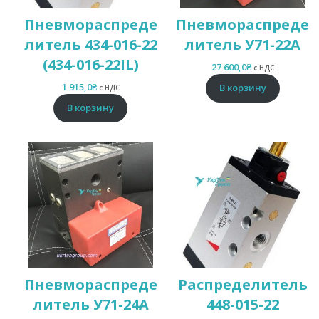
л
и
Пневмораспреде
Пневмораспреде
,
н
литель 434-016-22
литель У71-22А
е
(434-016-22IL)
ф
27 600,0
₴
с НДС
т
1 915,0
₴
В корзину
с НДС
е
г
В корзину
а
з
о
в
о
е
о
б
о
р
у
д
о
Пневмораспреде
Распределитель
в
а
литель У71-24А
448-015-22
н