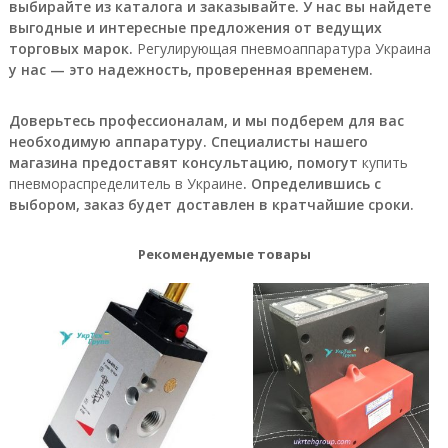
г
выбирайте из каталога и заказывайте. У нас вы найдете
р
выгодные и интересные предложения от ведущих
у
торговых марок.
Регулирующая пневмоаппаратура Украина
п
у нас — это надежность, проверенная временем.
п
а
:
Доверьтесь профессионалам, и мы подберем для вас
п
необходимую аппаратуру. Специалисты нашего
н
магазина предоставят консультацию, помогут
купить
е
в
пневмораспределитель в Украине
. Определившись с
м
выбором, заказ будет доставлен в кратчайшие сроки.
о
р
а
Рекомендуемые товары
с
п
р
е
д
е
л
и
т
е