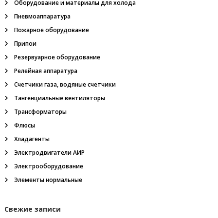
Оборудование и материалы для холода
з
р
Пневмоаппаратура
ы
Пожарное оборудование
в
о
Припои
б
е
Резервуарное оборудование
з
Релейная аппаратура
о
п
Счетчики газа, водяные счетчики
а
Тангенциальные вентиляторы
с
н
Трансформаторы
ы
Флюсы
е
,
Хладагенты
т
Электродвигатели АИР
а
н
Электрооборудование
г
е
Элементы нормальные
н
ц
и
Свежие записи
а