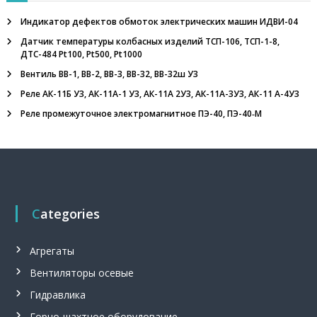
л
ь
Индикатор дефектов обмоток электрических машин ИДВИ-04
н
Датчик температуры колбасных изделий ТСП-106, ТСП-1-8,
ы
ДТС-484 Pt100, Pt500, Pt1000
й
в
Вентиль ВВ-1, ВВ-2, ВВ-3, ВВ-32, ВВ-32ш У3
е
Реле АК-11Б У3, АК-11А-1 У3, АК-11А 2У3, АК-11А-3У3, АК-11 А-4У3
н
т
Реле промежуточное электромагнитное ПЭ-40, ПЭ-40‑М
и
л
я
т
о
р
,
Categories
п
р
и
п
Агрегаты
о
Вентиляторы осевые
й
П
Гидравлика
с
р
Горно-шахтное оборудование