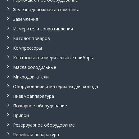
,
Железнодорожная автоматика
с
и
Заземления
г
н
Измерители сопротивления
а
л
Католог товаров
и
Компрессоры
з
а
Контрольно-измерительные приборы
т
о
Масла холодильные
р
Микродвигатели
у
р
Оборудование и материалы для холода
о
в
Пневмоаппаратура
н
я
Пожарное оборудование
С
Припои
у
м
Резервуарное оборудование
-
1
Релейная аппаратура
.