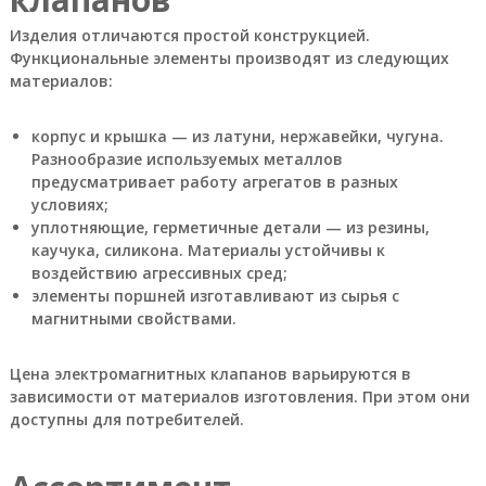
о
Изделия отличаются простой конструкцией.
и
з
Функциональные элементы производят из следующих
в
материалов:
о
д
с
корпус и крышка — из латуни, нержавейки, чугуна.
т
Разнообразие используемых металлов
в
предусматривает работу агрегатов в разных
е
условиях;
н
уплотняющие, герметичные детали — из резины,
н
каучука, силикона. Материалы устойчивы к
ы
х
воздействию агрессивных сред;
п
элементы поршней изготавливают из сырья с
р
магнитными свойствами.
е
д
п
Цена электромагнитных клапанов варьируются в
р
зависимости от материалов изготовления. При этом они
и
доступны для потребителей.
я
т
и
й