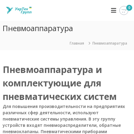
П
0
У
К
е
о
р
к
м
е
р
п
Пневмоаппаратура
й
Т
а
т
н
е
и
и
Главная
Пневмоаппаратура
х
я
к
Г
У
с
к
р
о
р
д
Пневмоаппаратура и
у
Т
е
п
е
р
х
комплектующие для
п
Г
ж
р
и
пневматических систем
у
м
п
о
п
Для повышения производительности на предприятиях
м
з
различных сфер деятельности, используют
у
а
пневматические системы управления. В эту группу
н
устройств входят пневмораспределители, обратные
и
пневмоклапаны. Пневматическими приборами
м