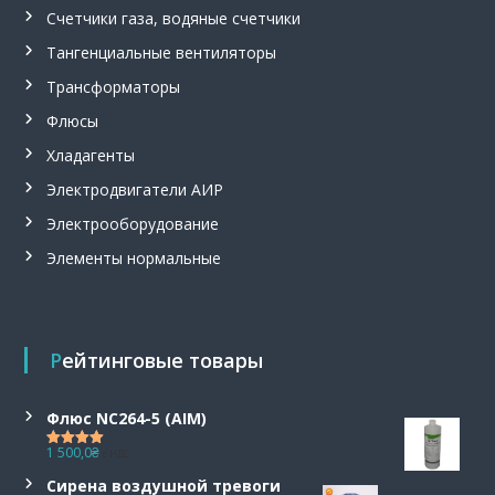
Счетчики газа, водяные счетчики
Тангенциальные вентиляторы
Трансформаторы
Флюсы
Хладагенты
Электродвигатели АИР
Электрооборудование
Элементы нормальные
Рейтинговые товары
Флюс NC264-5 (AIM)
1 500,0
₴
с НДС
Оценка
5.00
из 5
Сирена воздушной тревоги