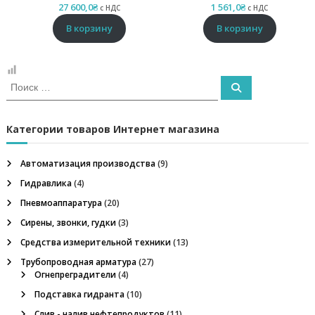
и
27 600,0
₴
1 561,0
₴
с НДС
с НДС
е
В корзину
В корзину
,
о
г
н
е
И
П
п
с
о
р
и
к
с
е
к
а
Категории товаров Интернет магазина
г
т
р
ь
а
Автоматизация производства
(9)
д
:
и
Гидравлика
(4)
т
Пневмоаппаратура
(20)
е
л
Сирены, звонки, гудки
(3)
ь
Средства измерительной техники
(13)
,
м
Трубопроводная арматура
(27)
е
Огнепреградители
(4)
г
Подставка гидранта
(10)
а
о
Слив - налив нефтепродуктов
(11)