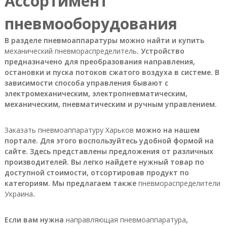
Ассортимент
У
пневмооборудования
к
р
а
В разделе пневмоаппаратуры можно найти и купить
и
механический пневмораспределитель
. Устройство
н
предназначено для преобразования направления,
ы
остановки и пуска потоков сжатого воздуха в системе. В
.
О
зависимости способа управления бывают с
с
электромеханическим, электропневматическим,
н
механическим, пневматическим и ручным управлением.
о
в
н
Заказать пневмоаппаратуру Харьков
можно на нашем
а
портале. Для этого воспользуйтесь удобной формой на
я
сайте. Здесь представлены предложения от различных
т
производителей. Вы легко найдете нужный товар по
о
доступной стоимости, отсортировав продукт по
в
а
категориям. Мы предлагаем также
пневмораспределители
р
Украина
.
н
а
я
Если вам нужна
направляющая пневмоаппаратура
,