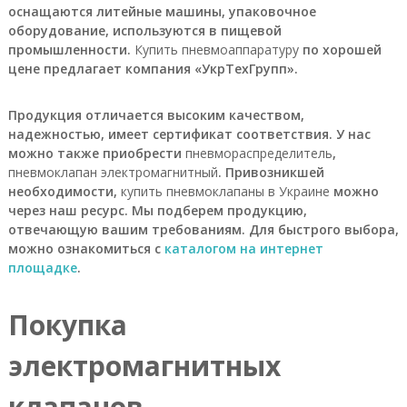
оснащаются литейные машины, упаковочное
а
е
оборудование, используются в пищевой
т
промышленности.
Купить пневмоаппаратуру
по хорошей
с
цене предлагает компания «УкрТехГрупп».
я
п
р
Продукция отличается высоким качеством,
я
надежностью, имеет сертификат соответствия. У нас
м
можно также приобрести
пневмораспределитель
,
ы
пневмоклапан электромагнитный
. Привозникшей
м
необходимости,
купить пневмоклапаны в Украине
можно
о
б
через наш ресурс. Мы подберем продукцию,
е
отвечающую вашим требованиям. Для быстрого выбора,
с
можно ознакомиться с
каталогом на интернет
п
площадке
.
е
ч
е
Покупка
н
и
электромагнитных
е
м
п
клапанов
р