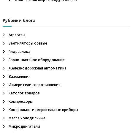
м
м
е
т
Рубрики блога
р
,
ш
Агрегаты
а
Вентиляторы осевые
х
т
Гидравлика
н
Горно-шахтное оборудование
ы
е
Железнодорожная автоматика
у
Заземления
с
т
Измерители сопротивления
в
р
Католог товаров
о
Компрессоры
й
с
Контрольно-измерительные приборы
т
Масла холодильные
в
а
Микродвигатели
в