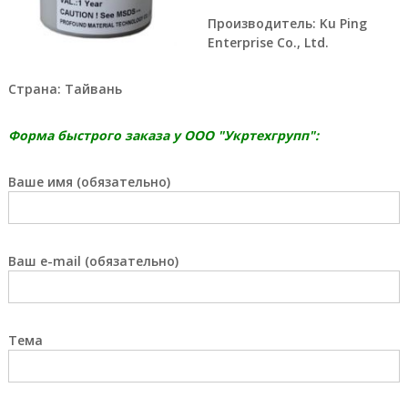
а
Производитель: Ku Ping
е
Enterprise Co., Ltd.
т
с
я
Страна: Тайвань
п
р
я
Форма быстрого заказа у ООО "Укртехгрупп":
м
ы
м
Ваше имя (обязательно)
о
б
е
с
п
Ваш e-mail (обязательно)
е
ч
е
н
Тема
и
е
м
п
р