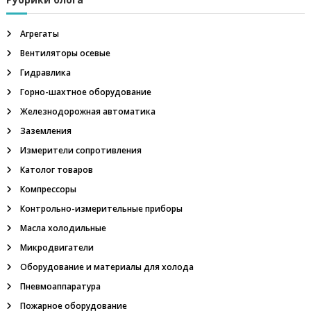
з
г
р
а
у
Агрегаты
п
п
Вентиляторы осевые
п
а
Гидравлика
:
и
п
Горно-шахтное оборудование
н
Железнодорожная автоматика
е
с
в
Заземления
м
я
Измерители сопротивления
о
р
Католог товаров
а
м
с
Компрессоры
п
Контрольно-измерительные приборы
р
е
Масла холодильные
д
Микродвигатели
е
л
Оборудование и материалы для холода
и
Пневмоаппаратура
т
е
Пожарное оборудование