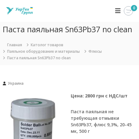
П
0
У
К
е
о
р
к
м
е
р
п
Паста паяльная Sn63Pb37 no clean
й
Т
а
т
н
е
и
и
Главная
Католог товаров
х
я
к
Паяльное оборудование и материалы
Флюсы
Г
У
с
Паста паяльная Sn63Pb37 no clean
к
р
о
р
д
у
Т
е
п
е
р
х
Украина
п
Г
ж
р
и
Цена: 2800 грн с НДС/шт
у
м
п
о
п
Паста паяльная не
м
з
требующая отмывки
у
а
Sn63Pb37, флюс 9,3%, 20-45
н
мк, 500 г
и
м