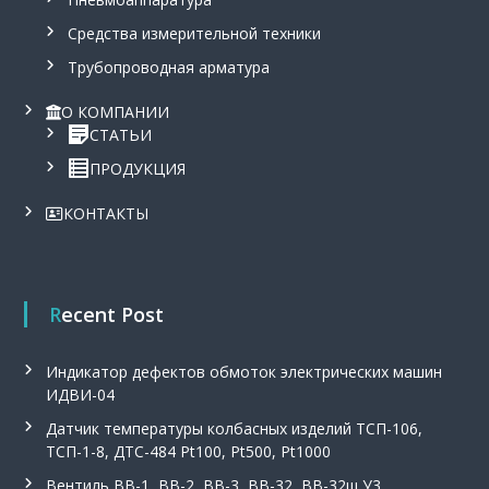
,
л
Средства измерительной техники
с
а
и
2
Трубопроводная арматура
г
6
н
0
О КОМПАНИИ
а
0
л
СТАТЬИ
,
и
0
ПРОДУКЦИЯ
з
₴
а
.
т
КОНТАКТЫ
о
р
у
р
о
Recent Post
в
н
я
Индикатор дефектов обмоток электрических машин
С
ИДВИ-04
у
м
Датчик температуры колбасных изделий ТСП-106,
-
ТСП-1-8, ДТС-484 Pt100, Pt500, Pt1000
1
Вентиль ВВ-1, ВВ-2, ВВ-3, ВВ-32, ВВ-32ш У3
.