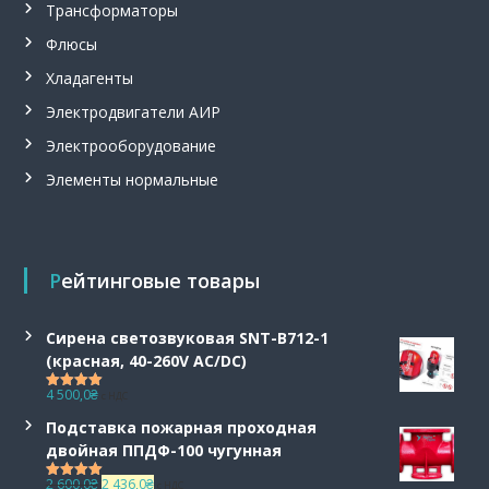
Трансформаторы
з
р
Флюсы
ы
в
Хладагенты
о
б
Электродвигатели АИР
е
Электрооборудование
з
о
Элементы нормальные
п
а
с
н
ы
Рейтинговые товары
е
,
т
Сирена светозвуковая SNT-B712-1
а
(красная, 40-260V AC/DC)
н
г
4 500,0
₴
с НДС
Оценка
5.00
е
из 5
н
Подставка пожарная проходная
ц
двойная ППДФ-100 чугунная
и
а
П
Т
2 600,0
₴
2 436,0
₴
с НДС
Оценка
5.00