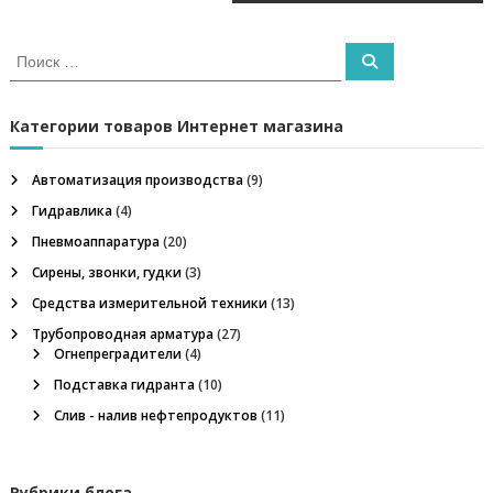
а
У
в
к
И
р
П
с
о
а
и
и
к
и
с
н
к
а
Категории товаров Интернет магазина
г
ы
т
.
ь
О
Автоматизация производства
(9)
а
:
с
Гидравлика
(4)
н
ц
о
Пневмоаппаратура
(20)
в
Сирены, звонки, гудки
(3)
н
и
а
Средства измерительной техники
(13)
я
Трубопроводная арматура
(27)
я
т
Огнепреградители
(4)
о
в
п
Подставка гидранта
(10)
а
р
Слив - налив нефтепродуктов
(11)
о
н
а
я
Рубрики блога