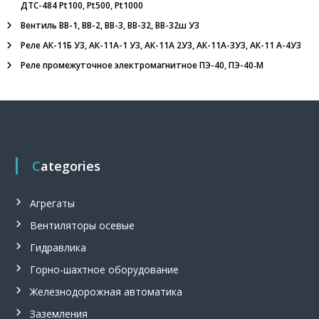
и
ДТС-484 Pt100, Pt500, Pt1000
е
Вентиль ВВ-1, ВВ-2, ВВ-3, ВВ-32, ВВ-32ш У3
,
о
Реле АК-11Б У3, АК-11А-1 У3, АК-11А 2У3, АК-11А-3У3, АК-11 А-4У3
г
Реле промежуточное электромагнитное ПЭ-40, ПЭ-40‑М
н
е
п
р
е
г
р
а
Categories
д
и
т
Агрегаты
е
л
Вентиляторы осевые
ь
Гидравлика
,
м
Горно-шахтное оборудование
е
г
Железнодорожная автоматика
а
о
Заземления