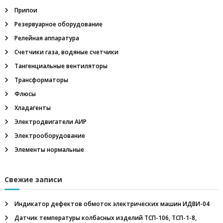
л
Припои
и
,
Резервуарное оборудование
н
е
Релейная аппаратура
ф
Счетчики газа, водяные счетчики
т
е
Тангенциальные вентиляторы
г
Трансформаторы
а
з
Флюсы
о
Хладагенты
в
о
Электродвигатели АИР
е
Электрооборудование
о
б
Элементы нормальные
о
р
у
Свежие записи
д
о
в
Индикатор дефектов обмоток электрических машин ИДВИ-04
а
н
Датчик температуры колбасных изделий ТСП-106, ТСП-1-8,