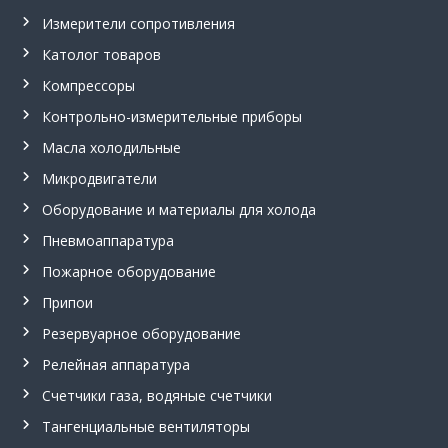
м
Измерители сопротивления
м
е
Католог товаров
т
р
Компрессоры
,
ш
Контрольно-измерительные приборы
а
Масла холодильные
х
т
Микродвигатели
н
ы
Оборудование и материалы для холода
е
Пневмоаппаратура
у
с
Пожарное оборудование
т
в
Припои
р
о
Резервуарное оборудование
й
Релейная аппаратура
с
т
Счетчики газа, водяные счетчики
в
а
Тангенциальные вентиляторы
в