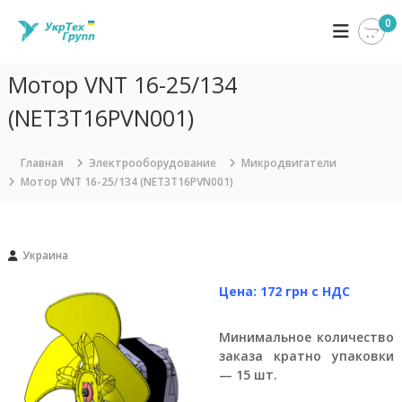
П
0
У
К
е
о
р
к
м
е
р
п
Мотор VNT 16-25/134
й
Т
а
т
н
(NET3T16PVN001)
е
и
и
х
я
к
Г
У
с
Главная
Электрооборудование
Микродвигатели
к
р
о
Мотор VNT 16-25/134 (NET3T16PVN001)
р
д
у
Т
е
п
е
р
х
п
Г
ж
Украина
р
и
у
м
Цена: 172 грн с НДС
п
о
п
м
з
Минимальное количество
у
а
заказа кратно упаковки
н
— 15 шт.
и
м