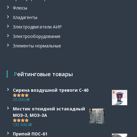
,
Флюсы
с
и
Хладагенты
г
н
Электродвигатели АИР
а
Электрооборудование
л
и
Элементы нормальные
з
а
т
о
р
Рейтинговые товары
у
р
о
Сирена воздушной тревоги С-40
в
н
26 000,0
₴
с НДС
Оценка
5.00
я
из 5
Мостик откидной эстакадный
С
у
МОЭ-3, МОЭ-3А
м
132 300,0
₴
-
с НДС
Оценка
5.00
из 5
1
Припой ПОС-61
.