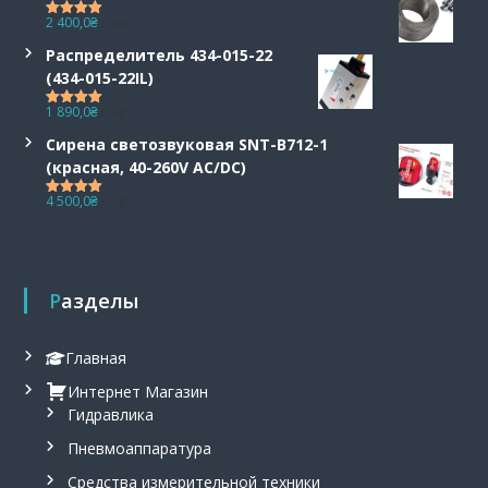
2 400,0
₴
с НДС
Оценка
5.00
из 5
Распределитель 434-015-22
(434-015-22IL)
1 890,0
₴
с НДС
Оценка
5.00
из 5
Сирена светозвуковая SNT-B712-1
(красная, 40-260V AC/DC)
4 500,0
₴
с НДС
Оценка
5.00
из 5
Разделы
Главная
Интернет Магазин
Гидравлика
Пневмоаппаратура
Средства измерительной техники