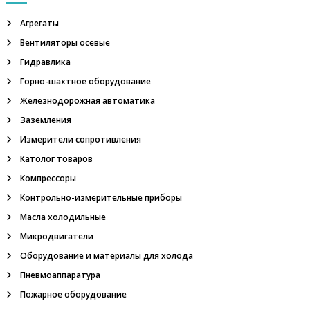
и
а
е
Агрегаты
,
о
Вентиляторы осевые
п
г
Гидравлика
н
и
е
Горно-шахтное оборудование
п
Железнодорожная автоматика
р
с
е
Заземления
г
я
Измерители сопротивления
р
а
Католог товаров
д
м
и
Компрессоры
т
Контрольно-измерительные приборы
е
л
Масла холодильные
ь
Микродвигатели
,
м
Оборудование и материалы для холода
е
Пневмоаппаратура
г
а
Пожарное оборудование
о