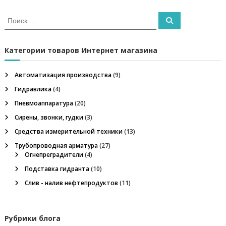
л
в
и
И
,
П
с
о
н
и
и
к
е
с
к
ф
а
Категории товаров Интернет магазина
г
т
т
е
ь
г
Автоматизация производства
(9)
а
:
а
Гидравлика
(4)
з
ц
о
Пневмоаппаратура
(20)
в
Сирены, звонки, гудки
(3)
о
и
е
Средства измерительной техники
(13)
о
Трубопроводная арматура
(27)
я
б
Огнепреградители
(4)
о
р
п
Подставка гидранта
(10)
у
Слив - налив нефтепродуктов
д
(11)
о
о
в
а
з
Рубрики блога
н