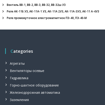
з
Вентиль ВВ-1, ВВ-2, ВВ-3, ВВ-32, ВВ-32ш У3
р
ы
Реле АК-11Б У3, АК-11А-1 У3, АК-11А 2У3, АК-11А-3У3, АК-11 А-4У3
в
Реле промежуточное электромагнитное ПЭ-40, ПЭ-40‑М
о
б
е
з
о
п
а
с
Categories
н
ы
е
Агрегаты
,
т
Вентиляторы осевые
а
Гидравлика
н
г
Горно-шахтное оборудование
е
н
Железнодорожная автоматика
ц
и
Заземления
а