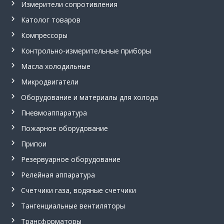
Измерители сопротивления
л
ь
Католог товаров
н
ы
Компрессоры
й
Контрольно-измерительные приборы
в
е
Масла холодильные
н
т
Микродвигатели
и
л
Оборудование и материалы для холода
я
Пневмоаппаратура
т
о
Пожарное оборудование
р
,
Припои
п
р
Резервуарное оборудование
и
Релейная аппаратура
п
о
Счетчики газа, водяные счетчики
й
П
Тангенциальные вентиляторы
с
Трансформаторы
р