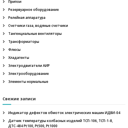
Припои
м
м
Резервуарное оборудование
е
т
Релейная аппаратура
р
Счетчики газа, водяные счетчики
,
ш
Тангенциальные вентиляторы
а
Трансформаторы
х
т
Флюсы
н
Хладагенты
ы
е
Электродвигатели АИР
у
Электрооборудование
с
т
Элементы нормальные
в
р
о
Свежие записи
й
с
т
Индикатор дефектов обмоток электрических машин ИДВИ-04
в
а
Датчик температуры колбасных изделий ТСП-106, ТСП-1-8,
в
ДТС-484 Pt100, Pt500, Pt1000