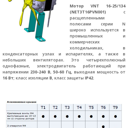
а
Мотор VNT 16-25/134
е
(NET3T16PVN001)
с
т
расщепленными
с
полюсами серии N
я
п
широко используется в
р
промышленных и
я
коммерческих
м
холодильниках, в
ы
конденсаторных узлах и испарителях, а также в
м
небольших вентиляторах. Это четырехполюсный
о
б
однофазные, электродвигатель работающий при
е
напряжении
230-240 В
,
50-60 Гц
, выходная мощность от
с
16 Вт
; класс изоляции
В
, класс защиты
IP42
.
п
е
ч
е
н
и
е
м
п
р