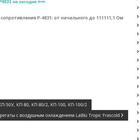
4831 на сегодня ⇐⇐
сопротивления Р-4831: от начального до 111111,1 Ом
КП-50У, КП-80, КП-80/2, КП-100, КП-100/2
регаты с воздушным охлаждением LaBlu Tropic Frascold