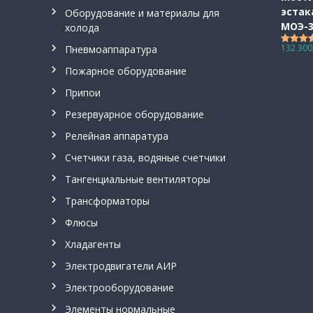
п
эстак
Оборудование и материалы для
н
МОЭ-
холода
е
132 300
Пневмоаппаратура
Оценка
в
из 5
м
Пожарное оборудование
о
Припои
р
а
Резервуарное оборудование
с
Релейная аппаратура
п
Счетчики газа, водяные счетчики
р
е
Тангенциальные вентиляторы
д
Трансформаторы
е
л
Флюсы
и
Хладагенты
т
е
Электродвигатели АИР
л
Электрооборудование
и
,
Элементы нормальные