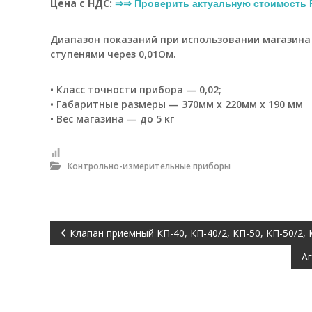
Цена с НДС:
⇒⇒ Проверить актуальную стоимость Р
ч
е
Диапазон показаний при использовании магазина 
н
ступенями через 0,01Ом.
и
е
м
• Класс точности прибора — 0,02;
п
• Габаритные размеры — 370мм х 220мм х 190 мм
р
• Вес магазина — до 5 кг
о
и
з
Контрольно-измерительные приборы
в
о
д
с
Н
т
Клапан приемный КП-40, КП-40/2, КП-50, КП-50/2, 
в
Аг
е
а
н
н
в
ы