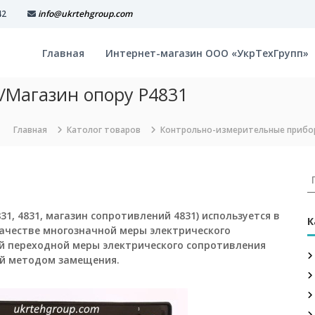
42
info@ukrtehgroup.com
Главная
Интернет-магазин ООО «УкрТехГрупп»
/Магазин опору Р4831
Главная
Католог товаров
Контрольно-измерительные прибо
И
с
к
 4831, 4831, магазин сопротивлений 4831) используется в
а
К
 качестве многозначной меры электрического
т
ой переходной меры электрического сопротивления
ь
ий методом замещения.
: