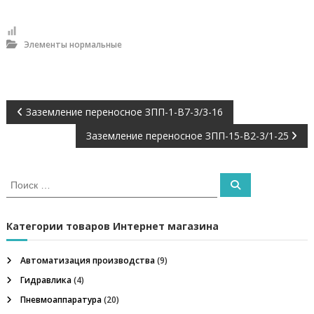
и
й
У
к
Элементы нормальные
р
а
и
н
ы
Н
Заземление переносное ЗПП-1-В7-3/3-16
.
О
Заземление переносное ЗПП-15-В2-3/1-25
а
с
н
о
в
в
И
П
н
с
о
и
и
а
к
с
я
к
а
Категории товаров Интернет магазина
т
г
т
о
ь
в
Автоматизация производства
(9)
а
а
:
р
Гидравлика
(4)
н
ц
Пневмоаппаратура
(20)
а