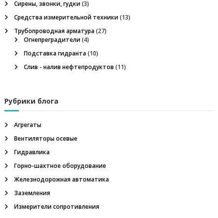
я
Сирены, звонки, гудки
(3)
и
г
Средства измерительной техники
(13)
р
у
Трубопроводная арматура
(27)
я
п
Огнепреградители
(4)
п
п
Подставка гидранта
(10)
а
:
Слив - налив нефтепродуктов
(11)
п
о
н
е
з
в
Рубрики блога
м
о
а
р
Агрегаты
а
Вентиляторы осевые
п
с
п
Гидравлика
р
и
Горно-шахтное оборудование
е
д
Железнодорожная автоматика
с
е
Заземления
л
и
я
Измерители сопротивления
т