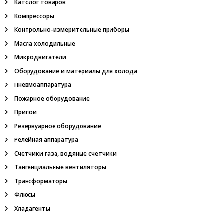
Католог товаров
е
м
л
Компрессоры
и
,
Контрольно-измерительные приборы
н
Масла холодильные
е
ф
Микродвигатели
т
Оборудование и материалы для холода
е
г
Пневмоаппаратура
а
Пожарное оборудование
з
о
Припои
в
Резервуарное оборудование
о
е
Релейная аппаратура
о
б
Счетчики газа, водяные счетчики
о
Тангенциальные вентиляторы
р
у
Трансформаторы
д
Флюсы
о
в
Хладагенты
а