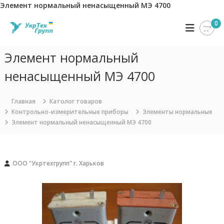
Элемент нормальный ненасыщенный МЭ 4700
П
0
У
К
е
о
р
к
м
е
р
п
Элемент нормальный
й
Т
а
т
н
ненасыщенный МЭ 4700
е
и
и
х
я
к
Г
У
с
Главная
Католог товаров
к
р
о
Контрольно-измерительные приборы
Элементы нормальные
р
д
у
Элемент нормальный ненасыщенный МЭ 4700
Т
е
п
е
р
х
п
Г
ж
р
и
ООО "Укртехгрупп" г. Харьков
у
м
п
о
п
м
з
у
а
н
и