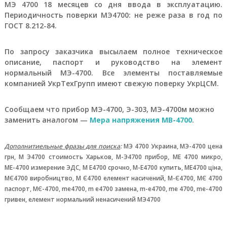
МЭ 4700 18 месяцев со дня ввода в эксплуатацию.
р
Периодичность поверки МЭ4700: не реже раза в год по
о
ГОСТ 8.212-84.
и
з
в
По запросу заказчика высылаем полное техническое
о
описание, паспорт и руководство на элемент
д
нормальный МЭ-4700. Все элементы поставляемые
с
т
компанией УкрТехГрупп имеют свежую поверку УкрЦСМ.
в
е
Сообщаем что прибор МЭ-4700, Э-303, МЭ-4700м можно
н
н
заменить аналогом —
Мера напряжения МВ-4700
.
ы
х
п
Дополнитиельные фразы для поиска
:
МЭ 4700 Украина, МЭ-4700 цена
р
грн, М Э4700 стоимость Харьков, М-Э4700 прибор, МЕ 4700 микро,
е
МЕ-4700 измерение ЭДС, М Е4700 срочно, М-Е4700 купить, МЕ4700 ціна,
д
МЄ4700 виробництво, М Є4700 елемент насичений, М-Є4700, МЄ 4700
п
паспорт, МЄ-4700, me4700, m e4700 замена, m-e4700, me 4700, me-4700
р
гривен, елемент нормальний ненасичений МЭ4700
и
я
т