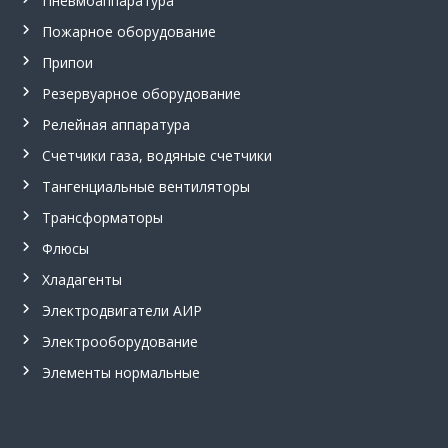
Пневмоаппаратура
в
з
Пожарное оборудование
р
Припои
ы
в
Резервуарное оборудование
о
б
Релейная аппаратура
е
Счетчики газа, водяные счетчики
з
о
Тангенциальные вентиляторы
п
а
Трансформаторы
с
н
Флюсы
ы
Хладагенты
е
,
Электродвигатели АИР
т
а
Электрооборудование
н
Элементы нормальные
г
е
н
ц
и