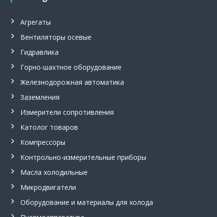
о
м
Агрегаты
м
е
Вентиляторы осевые
т
р
Гидравлика
,
ш
Горно-шахтное оборудование
а
Железнодорожная автоматика
х
т
Заземления
н
ы
Измерители сопротивления
е
Католог товаров
у
с
Компрессоры
т
в
Контрольно-измерительные приборы
р
о
Масла холодильные
й
Микродвигатели
с
т
Оборудование и материалы для холода
в
а