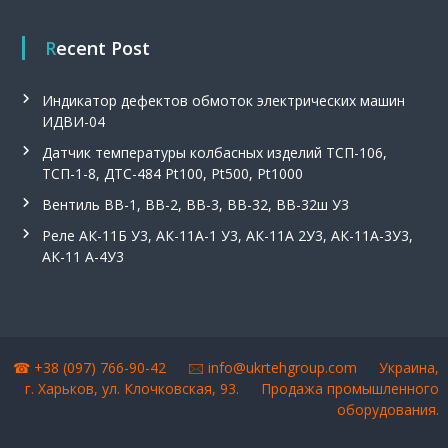
.
Recent Post
Индикатор дефектов обмоток электрических машин
ИДВИ-04
Датчик температуры колбасных изделий ТСП-106,
ТСП-1-8, ДТС-484 Pt100, Pt500, Pt1000
Вентиль ВВ-1, ВВ-2, ВВ-3, ВВ-32, ВВ-32ш У3
Реле АК-11Б У3, АК-11А-1 У3, АК-11А 2У3, АК-11А-3У3,
АК-11 А-4У3
☎ +38 (097) 766-90-42 🖂
info@ukrtehgroup.com
Украина,
г. Харьков, ул. Клочковская, 93.
Продажа промышленного
оборудования
.