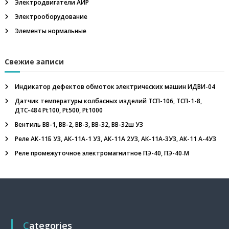
Электродвигатели АИР
н
и
Электрооборудование
е
Элементы нормальные
,
о
г
н
Свежие записи
е
п
Индикатор дефектов обмоток электрических машин ИДВИ-04
р
е
Датчик температуры колбасных изделий ТСП-106, ТСП-1-8,
г
ДТС-484 Pt100, Pt500, Pt1000
р
а
Вентиль ВВ-1, ВВ-2, ВВ-3, ВВ-32, ВВ-32ш У3
д
Реле АК-11Б У3, АК-11А-1 У3, АК-11А 2У3, АК-11А-3У3, АК-11 А-4У3
и
т
Реле промежуточное электромагнитное ПЭ-40, ПЭ-40‑М
е
л
ь
,
м
е
г
Categories
а