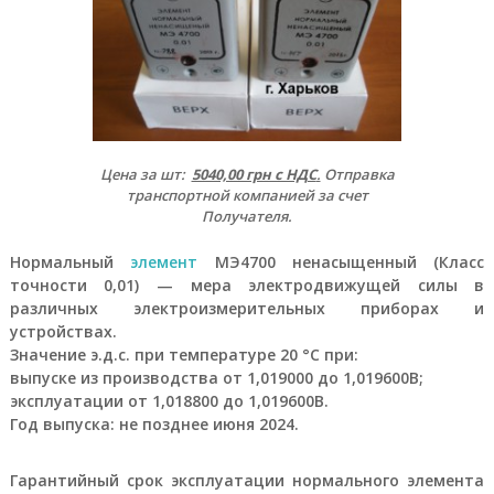
м
а
е
т
с
я
п
р
Цена за шт:
5040,00 грн с НДС
.
Отправка
я
транспортной компанией за счет
м
ы
Получателя.
м
о
Нормальный
элемент
МЭ4700 ненасыщенный (Класс
б
точности 0,01) — мера электродвижущей силы в
е
различных электроизмерительных приборах и
с
устройствах.
п
Значение э.д.с. при температуре 20 °С при:
е
ч
выпуске из производства от 1,019000 до 1,019600В;
е
эксплуатации от 1,018800 до 1,019600В.
н
Год выпуска: не позднее июня 2024.
и
е
м
Гарантийный срок эксплуатации нормального элемента
п