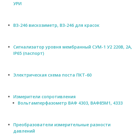
з
УРИ
р
ы
в
о
ВЗ-246 вискозиметр, ВЗ-246 для красок
б
е
з
о
Сигнализатор уровня мембранный СУМ-1 У2 220В, 2А,
п
IP65 (паспорт)
а
с
н
ы
Электрическая схема поста ПКТ-60
е
,
т
а
Измерители сопротивления
н
Вольтамперфазометр ВАФ 4303, ВАФ85М1, 4333
г
е
н
ц
Преобразователи измерительные разности
и
давлений
а