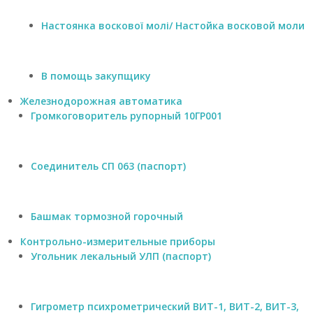
м
м
Настоянка воскової молі/ Настойка восковой моли
е
т
р
,
В помощь закупщику
ш
а
Железнодорожная автоматика
х
Громкоговоритель рупорный 10ГР001
т
н
ы
е
Соединитель СП 063 (паспорт)
у
с
т
в
Башмак тормозной горочный
р
о
Контрольно-измерительные приборы
й
Угольник лекальный УЛП (паспорт)
с
т
в
а
Гигрометр психрометрический ВИТ-1, ВИТ-2, ВИТ-3,
в