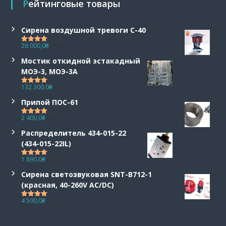
Рейтинговые товары
Сирена воздушной тревоги С-40
26 000,0
₴
с НДС
Оценка
5.00
из 5
Мостик откидной эстакадный
МОЭ-3, МОЭ-3А
132 300,0
₴
с НДС
Оценка
5.00
из 5
Припой ПОС-61
2 400,0
₴
с НДС
Оценка
5.00
из 5
Распределитель 434-015-22
(434-015-22IL)
1 890,0
₴
с НДС
Оценка
5.00
из 5
Сирена светозвуковая SNT-B712-1
(красная, 40-260V AC/DC)
4 500,0
₴
с НДС
Оценка
5.00
из 5