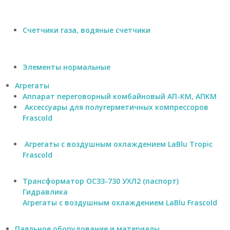
л
ь
н
Счетчики газа, водяные счетчики
ы
й
в
е
Элементы нормальные
н
т
Агрегаты
и
Аппарат переговорный комбайновый АП-КМ, АПКМ
л
Аксессуары для полугерметичных компрессоров
я
т
Frascold
о
р
Агрегаты с воздушным охлаждением LaBlu Tropic
,
п
Frascold
р
и
Трансформатор ОСЗЗ-730 УХЛ2 (паспорт)
п
о
Гидравлика
й
Агрегаты с воздушным охлаждением LaBlu Frascold
П
с
р
Паяльное оборудование и материалы