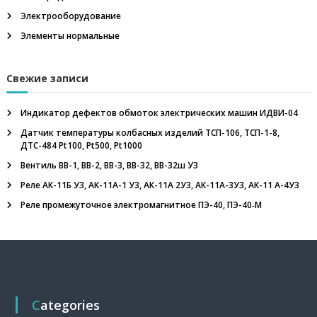
Электрооборудование
Элементы нормальные
Свежие записи
Индикатор дефектов обмоток электрических машин ИДВИ-04
Датчик температуры колбасных изделий ТСП-106, ТСП-1-8,
ДТС-484 Pt100, Pt500, Pt1000
Вентиль ВВ-1, ВВ-2, ВВ-3, ВВ-32, ВВ-32ш У3
Реле АК-11Б У3, АК-11А-1 У3, АК-11А 2У3, АК-11А-3У3, АК-11 А-4У3
Реле промежуточное электромагнитное ПЭ-40, ПЭ-40‑М
Categories