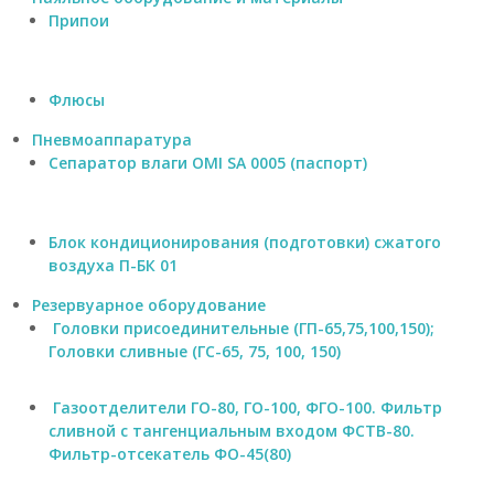
,
Припои
с
и
г
н
Флюсы
а
л
Пневмоаппаратура
и
Сепаратор влаги OMI SA 0005 (паспорт)
з
а
т
о
Блок кондиционирования (подготовки) сжатого
р
воздуха П-БК 01
у
р
Резервуарное оборудование
о
Головки присоединительные (ГП-65,75,100,150);
в
Головки сливные (ГС-65, 75, 100, 150)
н
я
С
Газоотделители ГО-80, ГО-100, ФГО-100. Фильтр
у
сливной с тангенциальным входом ФСТВ-80.
м
-
Фильтр-отсекатель ФО-45(80)
1
.