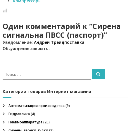
Компрессоры
Один комментарий к “Сирена
сигнальна ПВСС (паспорт)”
Уведомление:
Андрей Трейдпоставка
Обсуждение закрыто.
И
П
с
о
и
к
с
к
а
Категории товаров Интернет магазина
т
ь
Автоматизация производства
(9)
:
Гидравлика
(4)
Пневмоаппаратура
(20)
Сирены, звонки, гудки
(3)