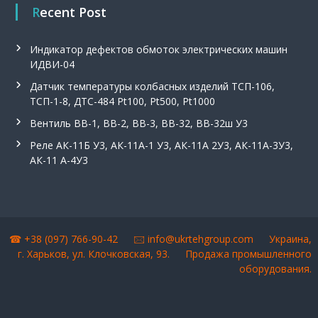
Recent Post
Индикатор дефектов обмоток электрических машин
ИДВИ-04
Датчик температуры колбасных изделий ТСП-106,
ТСП-1-8, ДТС-484 Pt100, Pt500, Pt1000
Вентиль ВВ-1, ВВ-2, ВВ-3, ВВ-32, ВВ-32ш У3
Реле АК-11Б У3, АК-11А-1 У3, АК-11А 2У3, АК-11А-3У3,
АК-11 А-4У3
☎ +38 (097) 766-90-42 🖂
info@ukrtehgroup.com
Украина,
г. Харьков, ул. Клочковская, 93.
Продажа промышленного
оборудования
.