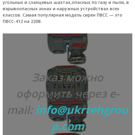
л
угольных и сланцевых шахтах,опасных по газу и пыли, в
и
взрывоопасных зонах и наружных устройствах всех
,
классов. Самая популярная модель сирен ПВСС — это
н
ПВСС-412 на 220В.
е
ф
т
е
г
а
з
о
в
о
Заказ можно
е
о
б
оформить через e-
о
р
у
mail:
info@ukrtehgrou
д
о
в
p.com
а
н