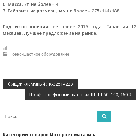
6. Масса, кг, не более – 4.
о
и
7. Габаритные размеры, мм не более – 275х144х188.
з
в
Год изготовления:
не ранее 2019 года. Гарантия 12
о
д
месяцев. Лучшее предложение на рынке.
с
т
в
Горно-шахтное оборудование
е
н
н
ы
х
Н
п
Ящик клеммный ЯК-32514223
р
е
Шкаф телефонный шахтный ШТШ-50; 100; 160
а
д
п
в
р
И
П
и
с
о
я
и
и
к
т
с
к
а
и
Категории товаров Интернет магазина
й