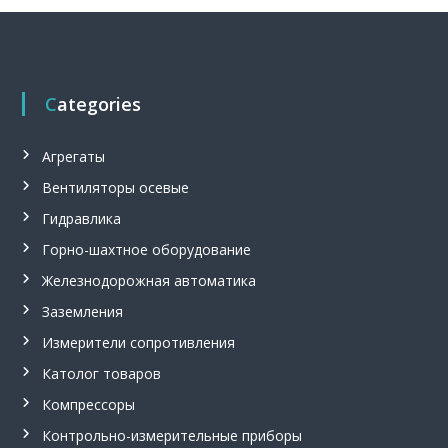
и
е
,
о
г
н
Categories
е
п
р
Агрегаты
е
г
Вентиляторы осевые
р
Гидравлика
а
д
Горно-шахтное оборудование
и
т
Железнодорожная автоматика
е
Заземления
л
ь
Измерители сопротивления
,
м
Католог товаров
е
г
Компрессоры
а
Контрольно-измерительные приборы
о