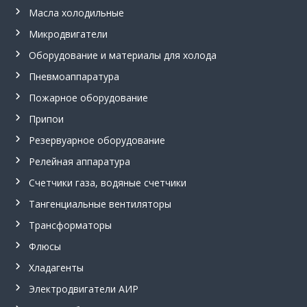
м
Масла холодильные
м
е
Микродвигатели
т
р
Оборудование и материалы для холода
,
Пневмоаппаратура
ш
а
Пожарное оборудование
х
т
Припои
н
Резервуарное оборудование
ы
е
Релейная аппаратура
у
с
Счетчики газа, водяные счетчики
т
в
Тангенциальные вентиляторы
р
Трансформаторы
о
й
Флюсы
с
т
Хладагенты
в
Электродвигатели АИР
а
в