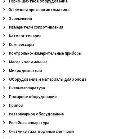
и
г
Горно-шахтное оборудование
р
Железнодорожная автоматика
у
с
п
Заземления
п
я
Измерители сопротивления
а
:
Католог товаров
п
м
Компрессоры
н
е
Контрольно-измерительные приборы
в
м
Масла холодильные
о
Микродвигатели
р
а
Оборудование и материалы для холода
с
Пневмоаппаратура
п
р
Пожарное оборудование
е
Припои
д
е
Резервуарное оборудование
л
Релейная аппаратура
и
т
Счетчики газа, водяные счетчики
е