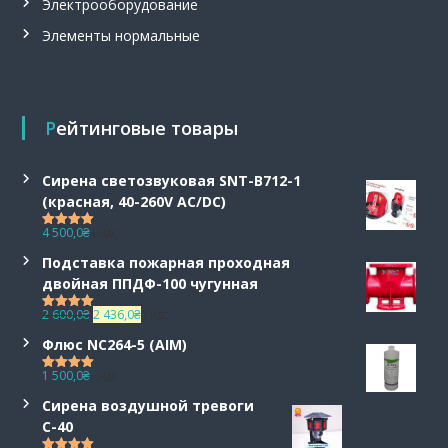
Электрооборудование
з
р
Элементы нормальные
ы
в
о
б
е
Рейтинговые товары
з
о
п
Сирена светозвуковая SNT-B712-1
а
(красная, 40-260V AC/DC)
с
н
4 500,0
₴
с НДС
Оценка
5.00
ы
из 5
е
Подставка пожарная проходная
,
двойная ППДФ-100 чугунная
т
П
Т
2 600,0
₴
2 436,0
а
₴
с НДС
Оценка
5.00
е
е
из 5
н
Флюс NC264-5 (AIM)
р
к
г
в
у
е
1 500,0
₴
с НДС
Оценка
5.00
о
щ
н
из 5
н
а
Сирена воздушной тревоги
ц
а
я
и
С-40
ч
ц
а