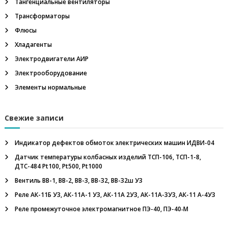
л
Тангенциальные вентиляторы
и
Трансформаторы
,
н
Флюсы
е
Хладагенты
ф
т
Электродвигатели АИР
е
Электрооборудование
г
а
Элементы нормальные
з
о
в
Свежие записи
о
е
о
Индикатор дефектов обмоток электрических машин ИДВИ-04
б
Датчик температуры колбасных изделий ТСП-106, ТСП-1-8,
о
ДТС-484 Pt100, Pt500, Pt1000
р
у
Вентиль ВВ-1, ВВ-2, ВВ-3, ВВ-32, ВВ-32ш У3
д
о
Реле АК-11Б У3, АК-11А-1 У3, АК-11А 2У3, АК-11А-3У3, АК-11 А-4У3
в
Реле промежуточное электромагнитное ПЭ-40, ПЭ-40‑М
а
н