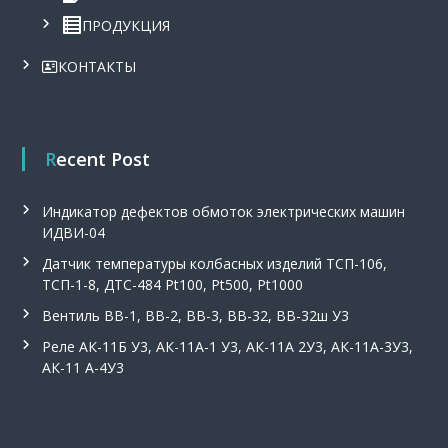
0
,
ПРОДУКЦИЯ
₴
с
.
и
КОНТАКТЫ
г
н
а
л
и
Recent Post
з
а
т
Индикатор дефектов обмоток электрических машин
о
р
ИДВИ-04
у
Датчик температуры колбасных изделий ТСП-106,
р
о
ТСП-1-8, ДТС-484 Pt100, Pt500, Pt1000
в
Вентиль ВВ-1, ВВ-2, ВВ-3, ВВ-32, ВВ-32ш У3
н
я
Реле АК-11Б У3, АК-11А-1 У3, АК-11А 2У3, АК-11А-3У3,
С
АК-11 А-4У3
у
м
-
1
.