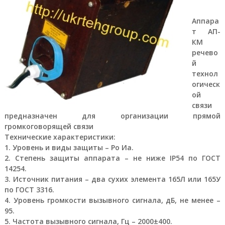
а
е
Аппара
т
т АП-
с
КМ
я
п
речево
р
й
я
технол
м
огическ
ы
ой
м
связи
о
б
предназначен для организации прямой
е
громкоговорящей связи
с
Технические характеристики:
п
1. Уровень и виды защиты – Ро Иа.
е
2. Степень защиты аппарата – не ниже IР54 по ГОСТ
ч
14254.
е
н
3. Источник питания – два сухих элемента 165Л или 165У
и
по ГОСТ 3316.
е
4. Уровень громкости вызывного сигнала, дБ, не менее –
м
95.
п
5. Частота вызывного сигнала, Гц – 2000±400.
р