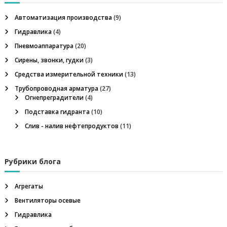
г
т
У
ь
Автоматизация производства
к
(9)
а
:
р
Гидравлика
(4)
а
ц
и
Пневмоаппаратура
(20)
н
Сирены, звонки, гудки
(3)
ы
и
.
Средства измерительной техники
(13)
О
Трубопроводная арматура
(27)
я
с
Огнепреградители
(4)
н
о
п
Подставка гидранта
(10)
в
Слив - налив нефтепродуктов
(11)
н
о
а
я
т
з
Рубрики блога
о
в
а
а
Агрегаты
р
н
Вентиляторы осевые
п
а
Гидравлика
я